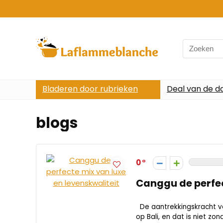
Search
for:
Bladeren door rubrieken
Deal van de d
blogs
0
Canggu de perfec
De aantrekkingskracht 
op Bali, en dat is niet zon