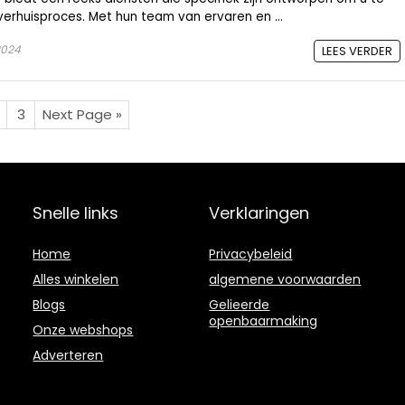
erhuisproces. Met hun team van ervaren en ...
2024
LEES VERDER
3
Next Page »
Snelle links
Verklaringen
Home
Privacybeleid
Alles winkelen
algemene voorwaarden
Blogs
Gelieerde
openbaarmaking
Onze webshops
Adverteren