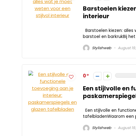
Barstoelen kiezen
interieur
Barstoelen kiezen: alles w
barstoel en barkrukBij het i
Stylishweb
August 19
0
Een stijlvolle en 
paskamerspiegel
Een stijlvolle en functio
tafelbladenWaarom een p
Stylishweb
August 19