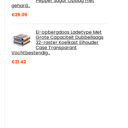
Pepper Sugar Opslag met
gehard…
€
29.09
Ei-opbergdoos Ladetype Met
Grote Capaciteit Dubbellaags
32-raster Koelkast Eihouder
Case Transparant
Vochtbestendig…
€
21.42