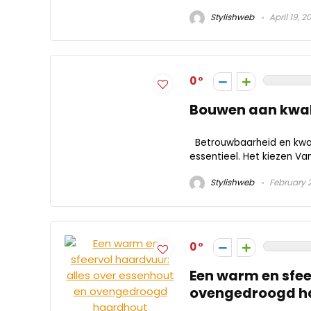
Stylishweb
April 19, 2
0
Bouwen aan kwali
Betrouwbaarheid en kwali
essentieel. Het kiezen Va
Stylishweb
February 2
0
Een warm en sfee
ovengedroogd h