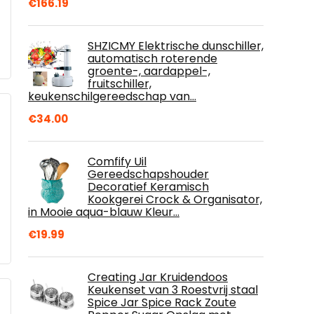
€
166.19
SHZICMY Elektrische dunschiller,
automatisch roterende
groente-, aardappel-,
fruitschiller,
keukenschilgereedschap van…
€
34.00
Comfify Uil
Gereedschapshouder
Decoratief Keramisch
Kookgerei Crock & Organisator,
in Mooie aqua-blauw Kleur…
€
19.99
Creating Jar Kruidendoos
Keukenset van 3 Roestvrij staal
Spice Jar Spice Rack Zoute