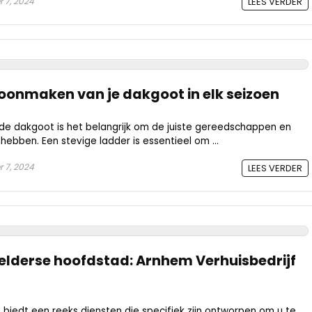
 7, 2024
LEES VERDER
hoonmaken van je dakgoot in elk seizoen
de dakgoot is het belangrijk om de juiste gereedschappen en
hebben. Een stevige ladder is essentieel om ...
 7, 2024
LEES VERDER
Gelderse hoofdstad: Arnhem Verhuisbedrijf
 biedt een reeks diensten die specifiek zijn ontworpen om u te