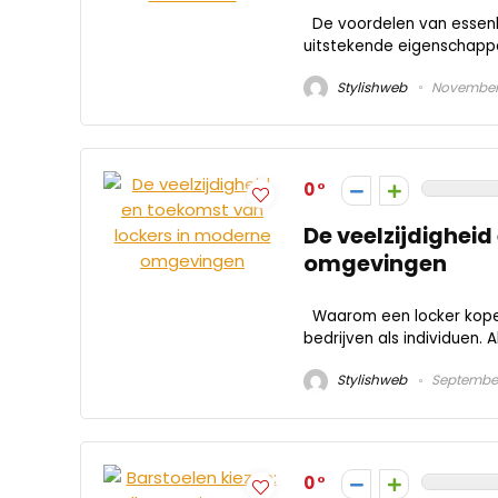
De voordelen van essenho
uitstekende eigenschappe
Stylishweb
November 
0
De veelzijdighei
omgevingen
Waarom een locker kopen
bedrijven als individuen. A
Stylishweb
September
0