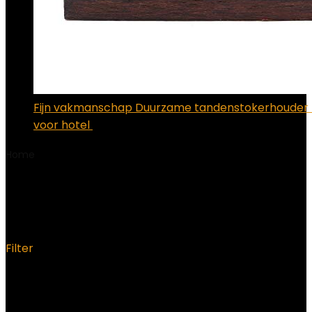
Fijn vakmanschap Duurzame tandenstokerhouder
voor hotel
€
9.89
Home
Product Datum eerste beschikbaarheid
24
augustus 2021
24 augustus 2021
Filter
Showing all 4 results
Added to wishlist
Removed from wishlist
0