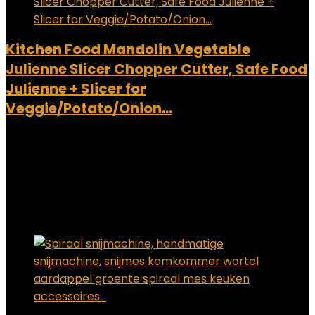
Kitchen Food Mandolin Vegetable
Julienne Slicer Chopper Cutter, Safe Food
Julienne + Slicer for
Veggie/Potato/Onion…
Added to wishlist
Removed from wishlist
0
Add to compare
€
53.99
Added to wishlist
Removed from wishlist
0
Add to compare