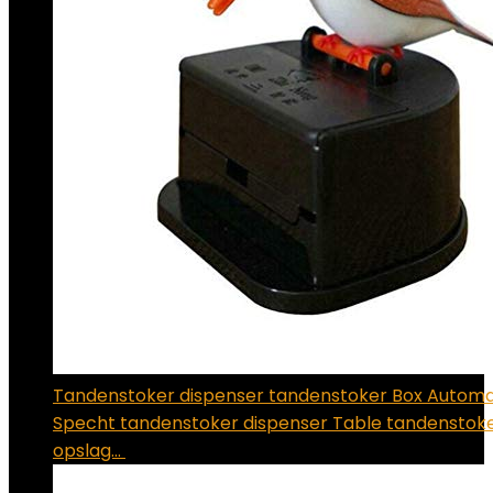
Tandenstoker dispenser tandenstoker Box Automat
Specht tandenstoker dispenser Table tandenstok
opslag…
€
7.14