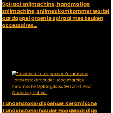
Spiraal snijmachine, handmatige
snijmachine, snijmes komkommer wortel
aardappel groente spiraal mes keuken
accessoires…
Added to wishlist
Removed from wishlist
0
Add to compare
€
28.01
Added to wishlist
Removed from wishlist
0
Add to compare
Tandenstokerdispenser Keramische
Tandenstokerhouder Hoogwaardige