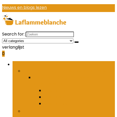
Nieuws en blogs lezen
Search for:
verlanglijst
0
Bladeren door rubrieken
Houders and organizers voor keukenbestek
Houders and organizers voor
keukenbestek
Bestekhaken
Bestekpotten
Bestekrekken
Keukenmessen