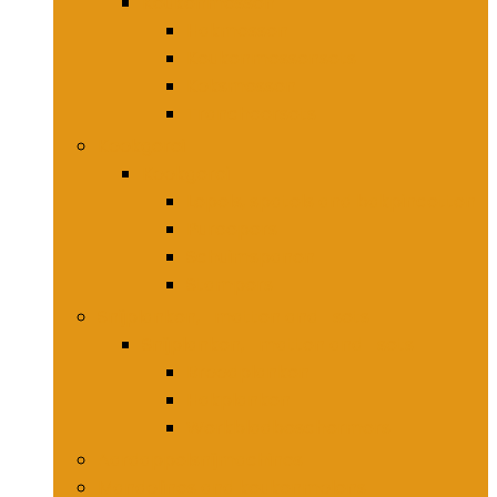
Keukenmessen
Hakmessen
Keukenmessensets
Koksmessen
Trancheersets
Kookgerei
Kookgerei
Lepels, spatels and bakpincetten
Pureepers
Schuimspanen
Stampers
Snijplanken, -matten and -sets
Snijplanken, -matten and -sets
Broodplanken
Hakplanken
Werkbladbeschermers
Aardappelsnijmachines
Mandolines and keukenmolens