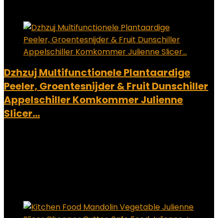
Add to compare
Dzhzuj Multifunctionele Plantaardige
Peeler, Groentesnijder & Fruit Dunschiller
Appelschiller Komkommer Julienne
Slicer…
Added to wishlist
Removed from wishlist
0
Add to compare
€
12.79
Added to wishlist
Removed from wishlist
0
Add to compare