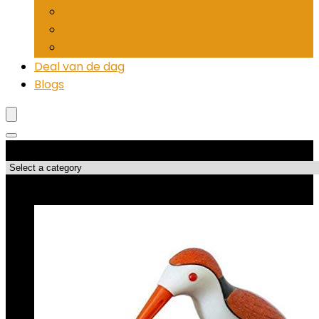
Pepermolens
Rietjesdispenser
Tandenstokerhouders
Deal van de dag
Blogs
Productcategorieën
Best verkopende