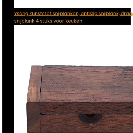
Yseng kunststof snijplanken, antislip snijplank, dr
snijplank 4 stuks voor keuken
€
6.99