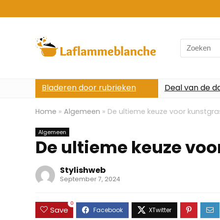
Search
for:
Bladeren door rubrieken
Deal van de d
Home
»
Algemeen
»
De ultieme keuze voor kunstgras 
Algemeen
De ultieme keuze voor
Stylishweb
September 7, 2024
0
Save