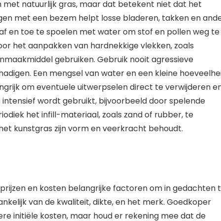
 met natuurlijk gras, maar dat betekent niet dat het
gen met een bezem helpt losse bladeren, takken en and
m af en toe te spoelen met water om stof en pollen weg te
. Voor het aanpakken van hardnekkige vlekken, zoals
onmaakmiddel gebruiken. Gebruik nooit agressieve
hadigen. Een mengsel van water en een kleine hoeveelhe
angrijk om eventuele uitwerpselen direct te verwijderen e
 intensief wordt gebruikt, bijvoorbeeld door spelende
iodiek het infill-materiaal, zoals zand of rubber, te
t het kunstgras zijn vorm en veerkracht behoudt.
 prijzen en kosten belangrijke factoren om in gedachten 
nkelijk van de kwaliteit, dikte, en het merk. Goedkoper
ere initiële kosten, maar houd er rekening mee dat de