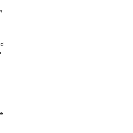
er
id
n
te