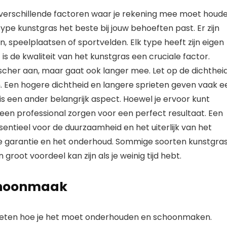
r verschillende factoren waar je rekening mee moet houde
type kunstgras het beste bij jouw behoeften past. Er zijn
n, speelplaatsen of sportvelden. Elk type heeft zijn eigen
 de kwaliteit van het kunstgras een cruciale factor.
ischer aan, maar gaat ook langer mee. Let op de dichthei
. Een hogere dichtheid en langere sprieten geven vaak e
as is een ander belangrijk aspect. Hoewel je ervoor kunt
 een professional zorgen voor een perfect resultaat. Een
entieel voor de duurzaamheid en het uiterlijk van het
 de garantie en het onderhoud. Sommige soorten kunstgra
oot voordeel kan zijn als je weinig tijd hebt.
choonmaak
te weten hoe je het moet onderhouden en schoonmaken.