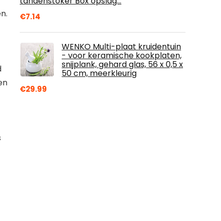
tandenstoker Box opslag…
n.
€
7.14
WENKO Multi-plaat kruidentuin
- voor keramische kookplaten,
snijplank, gehard glas, 56 x 0,5 x
d
50 cm, meerkleurig
en
€
29.99
s