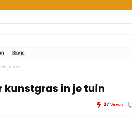
ag
Blogs
in je tuin
 kunstgras in je tuin
37
Views