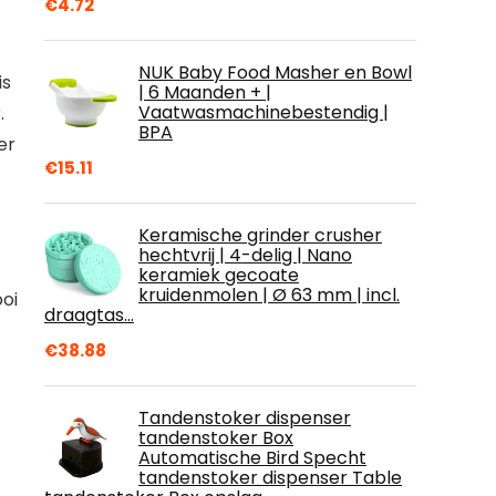
€
4.72
NUK Baby Food Masher en Bowl
is
| 6 Maanden + |
Vaatwasmachinebestendig |
.
BPA
er
€
15.11
Keramische grinder crusher
hechtvrij | 4-delig | Nano
keramiek gecoate
kruidenmolen | Ø 63 mm | incl.
ooi
draagtas…
€
38.88
Tandenstoker dispenser
tandenstoker Box
Automatische Bird Specht
tandenstoker dispenser Table