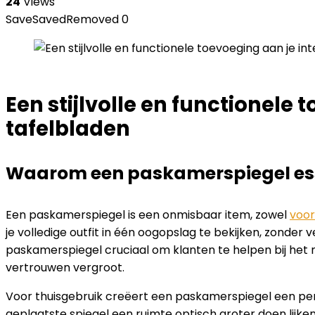
24
Views
Save
Saved
Removed
0
Een stijlvolle en functionele
tafelbladen
Waarom een paskamerspiegel esse
Een paskamerspiegel is een onmisbaar item, zowel
voor
je volledige outfit in één oogopslag te bekijken, zonder v
paskamerspiegel cruciaal om klanten te helpen bij het 
vertrouwen vergroot.
Voor thuisgebruik creëert een paskamerspiegel een per
geplaatste spiegel een ruimte optisch groter doen lijken,