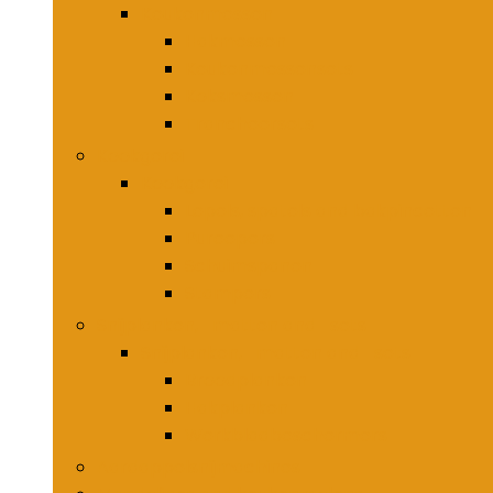
Keukenmessen
Hakmessen
Keukenmessensets
Koksmessen
Trancheersets
Kookgerei
Kookgerei
Lepels, spatels and bakpincetten
Pureepers
Schuimspanen
Stampers
Snijplanken, -matten and -sets
Snijplanken, -matten and -sets
Broodplanken
Hakplanken
Werkbladbeschermers
Aardappelsnijmachines