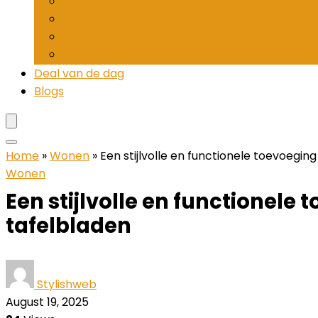
Mandolines and keukenmolens
Pepermolens
Rietjesdispenser
Tandenstokerhouders
Deal van de dag
Blogs
Home
»
Wonen
»
Een stijlvolle en functionele toevoegin
Wonen
Een stijlvolle en functionele
tafelbladen
Stylishweb
August 19, 2025