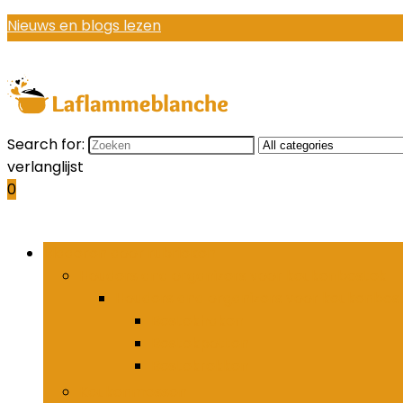
Nieuws en blogs lezen
Search for:
verlanglijst
0
Bladeren door rubrieken
Houders and organizers voor keukenbestek
Houders and organizers voor keukenbes
Bestekhaken
Bestekpotten
Bestekrekken
Keukenmessen