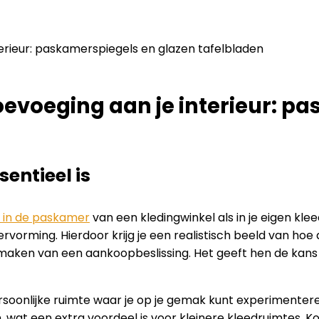
 toevoeging aan je interieur: 
ntieel is
 in de paskamer
van een kledingwinkel als in je eigen kle
ervorming. Hierdoor krijg je een realistisch beeld van hoe 
maken van een aankoopbeslissing. Het geeft hen de kans 
soonlijke ruimte waar je op je gemak kunt experimenter
 wat een extra voordeel is voor kleinere kleedruimtes. Kor