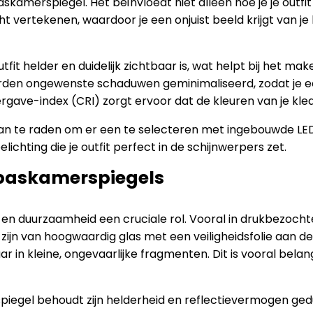
askamerspiegel. Het beïnvloedt niet alleen hoe je je outfit
 vertekenen, waardoor je een onjuist beeld krijgt van je
utfit helder en duidelijk zichtbaar is, wat helpt bij het 
rden ongewenste schaduwen geminimaliseerd, zodat je een
ve-index (CRI) zorgt ervoor dat de kleuren van je kleding
n te raden om er een te selecteren met ingebouwde LED-ver
lichting die je outfit perfect in de schijnwerpers zet.
 paskamerspiegels
en duurzaamheid een cruciale rol. Vooral in drukbezochte 
ijn van hoogwaardig glas met een veiligheidsfolie aan de 
aar in kleine, ongevaarlijke fragmenten. Dit is vooral bel
iegel behoudt zijn helderheid en reflectievermogen geduren