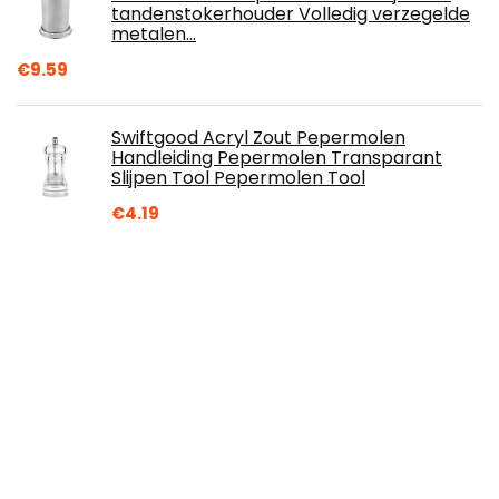
tandenstokerhouder Volledig verzegelde
metalen…
€
9.59
Swiftgood Acryl Zout Pepermolen
Handleiding Pepermolen Transparant
Slijpen Tool Pepermolen Tool
€
4.19
BESPORTBLE 2 Stuks Dier Automatische
Tandenstoker Dispenser Houder Kikker
Vorm Grappige Tandenstokers Container
Case…
€
19.99
Westmark Groente-/woklepel,
hittebestendig tot 270°C, PPA, lengte: 31,5
cm, Gallant Plus, zwart/rood, 29652275