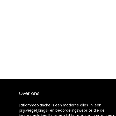
Over ons
Laflammeblanche is een moderne alles-in-één
prijsvergelijkings- en beoordelingswebsite die de
beste deals biedt die beschikbaar zijn op amazon en u