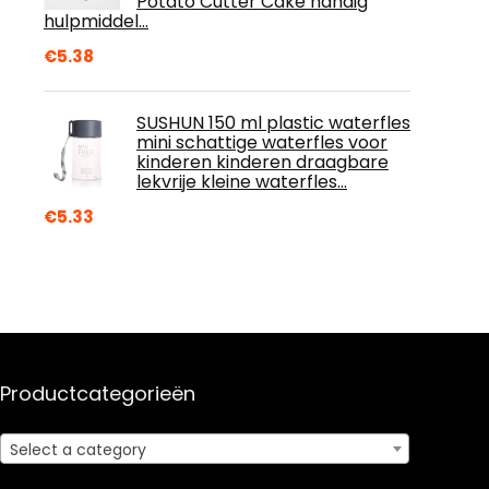
Potato Cutter Cake handig
hulpmiddel…
€
5.38
SUSHUN 150 ml plastic waterfles
mini schattige waterfles voor
kinderen kinderen draagbare
lekvrije kleine waterfles…
€
5.33
Productcategorieën
Select a category