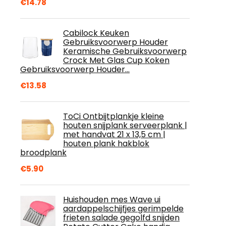
€
14.78
Cabilock Keuken
Gebruiksvoorwerp Houder
Keramische Gebruiksvoorwerp
Crock Met Glas Cup Koken
Gebruiksvoorwerp Houder…
€
13.58
ToCi Ontbijtplankje kleine
houten snijplank serveerplank |
met handvat 21 x 13,5 cm |
houten plank hakblok
broodplank
€
5.90
Huishouden mes Wave ui
aardappelschijfjes gerimpelde
frieten salade gegolfd snijden