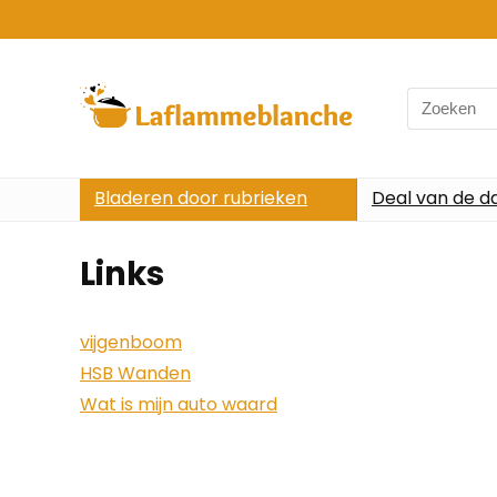
Search
for:
Bladeren door rubrieken
Deal van de d
Links
vijgenboom
HSB Wanden
Wat is mijn auto waard