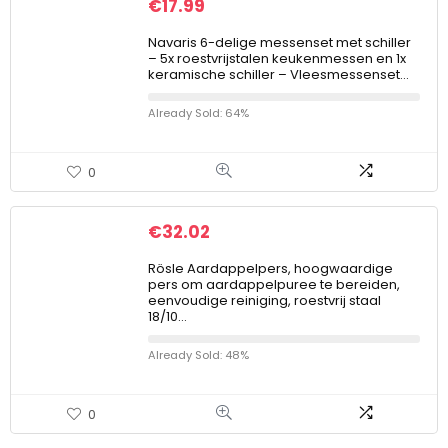
€
17.99
Navaris 6-delige messenset met schiller
– 5x roestvrijstalen keukenmessen en 1x
keramische schiller – Vleesmessenset…
Already Sold: 64%
0
€
32.02
Rösle Aardappelpers, hoogwaardige
pers om aardappelpuree te bereiden,
eenvoudige reiniging, roestvrij staal
18/10…
Already Sold: 48%
0