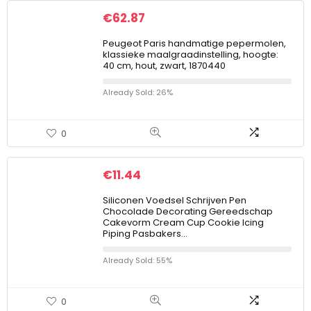
€
62.87
Peugeot Paris handmatige pepermolen,
klassieke maalgraadinstelling, hoogte:
40 cm, hout, zwart, 1870440
Already Sold: 26%
0
€
11.44
Siliconen Voedsel Schrijven Pen
Chocolade Decorating Gereedschap
Cakevorm Cream Cup Cookie Icing
Piping Pasbakers…
Already Sold: 55%
0