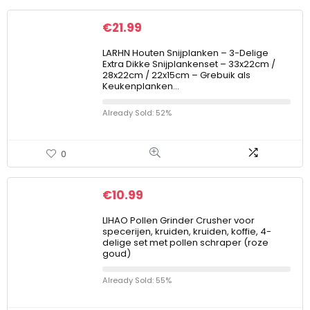
€
21.99
LARHN Houten Snijplanken – 3-Delige
Extra Dikke Snijplankenset – 33x22cm /
28x22cm / 22x15cm – Grebuik als
Keukenplanken…
Already Sold: 52%
0
€
10.99
LIHAO Pollen Grinder Crusher voor
specerijen, kruiden, kruiden, koffie, 4-
delige set met pollen schraper (roze
goud)
Already Sold: 55%