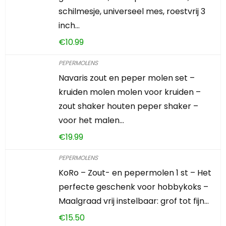
schilmesje, universeel mes, roestvrij 3
inch…
€
10.99
PEPERMOLENS
Navaris zout en peper molen set –
kruiden molen molen voor kruiden –
zout shaker houten peper shaker –
voor het malen…
€
19.99
PEPERMOLENS
KoRo – Zout- en pepermolen 1 st – Het
perfecte geschenk voor hobbykoks –
Maalgraad vrij instelbaar: grof tot fijn…
€
15.50