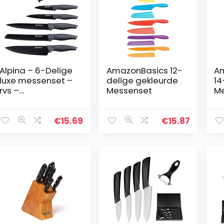
Alpina – 6-Delige
AmazonBasics 12-
A
luxe messenset –
delige gekleurde
14
rvs –
Messenset
Me
antikleeflaag –
Bl
zwart – in giftbox
€
15.69
€
15.87