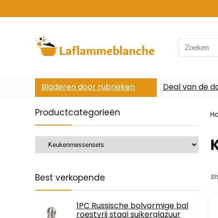
Search
for:
Bladeren door rubrieken
Deal van de d
Productcategorieën
H
Best verkopende
Sh
1PC Russische bolvormige bal
roestvrij staal suikerglazuur