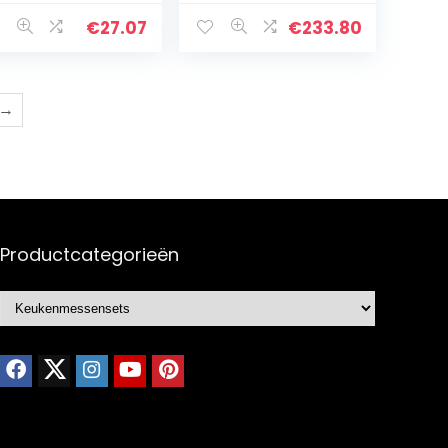
oogglanzend
6715U, 6716S,
polijst roestvrij
6720C, 6723L
€
27.07
€
233.80
alen mes,
zandstraald
es met…
→
Productcategorieën