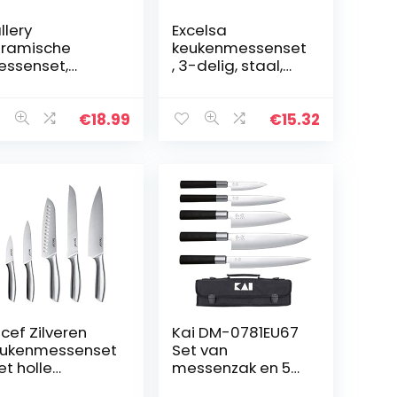
llery
Excelsa
ramische
keukenmessenset
ssenset,
, 3-delig, staal,
ofessionele
titaniumcoating,
eukenmessen
zwart
n keramiek, 4-
€
18.99
€
15.32
lig mes (15,2
 chefmessen,
inch…
cef Zilveren
Kai DM-0781EU67
ukenmessenset
Set van
t holle
messenzak en 5
ndgreep,
messen: 6710P,