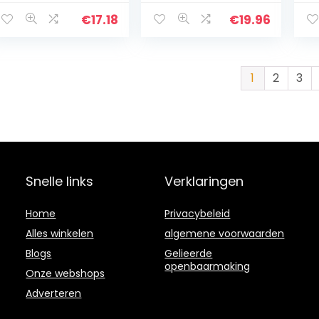
van 6
Colour Coating
h
broodjesmessen,
Blade Knives,
ge
€
17.18
€
19.96
ontbijtmessen
Includes 8” Chef
st
met eenzijdig
Knife, 8” Bread…
ge
gekarteld, mes…
m
1
2
3
Snelle links
Verklaringen
Home
Privacybeleid
Alles winkelen
algemene voorwaarden
Blogs
Gelieerde
openbaarmaking
Onze webshops
Adverteren