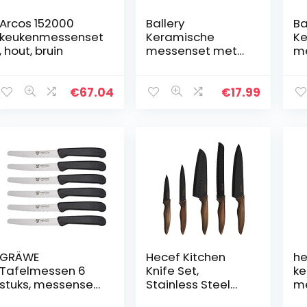
Arcos 152000
Ballery
Ba
keukenmessenset
Keramische
Ke
, hout, bruin
messenset met
me
beschermhoes,
pr
keukenmessenset
k
met 4-delig mes
va
€
67.04
€
17.99
en 1 dunschiller,
de
koksmessenset
cm
voor…
5 
GRÄWE
Hecef Kitchen
he
Tafelmessen 6
Knife Set,
ke
stuks, messenset
Stainless Steel
me
om te snijden, set
Non Stick Black
ha