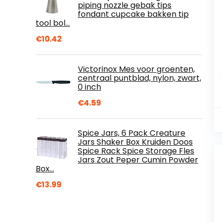
piping nozzle gebak tips
fondant cupcake bakken tip
tool bol…
€
10.42
Victorinox Mes voor groenten,
centraal puntblad, nylon, zwart,
0 inch
€
4.59
Spice Jars, 6 Pack Creature
Jars Shaker Box Kruiden Doos
Spice Rack Spice Storage Fles
Jars Zout Peper Cumin Powder
Box…
€
13.99