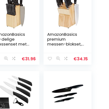
mazonBasics
AmazonBasics
-delige
premium
ssenset met
messen-blokset,
ok
9-delig
€
31.96
€
34.15