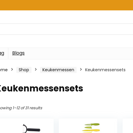
ag
Blogs
ome
Shop
Keukenmessen
Keukenmessensets
Keukenmessensets
owing 1–12 of 31 results