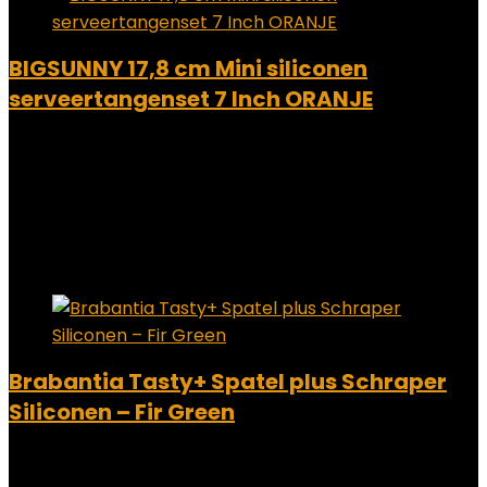
BIGSUNNY 17,8 cm Mini siliconen
serveertangenset 7 Inch ORANJE
Added to wishlist
Removed from wishlist
0
Add to compare
€
13.32
Added to wishlist
Removed from wishlist
0
Add to compare
Brabantia Tasty+ Spatel plus Schraper
Siliconen – Fir Green
Added to wishlist
Removed from wishlist
0