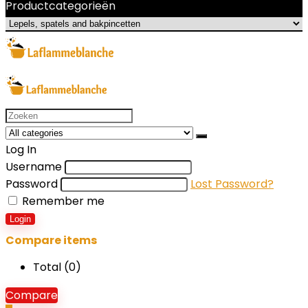
Productcategorieën
Search
for:
Log In
Username
Password
Lost Password?
Remember me
Login
Compare items
Total (
0
)
Compare