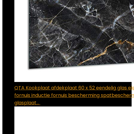
QTA Kookplaat afdekplaat 60 x 52 eendelig glas el
fornuis inductie fornuis bescherming spatbescher
glasplaat…
€
37.90