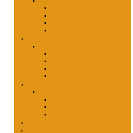
Keukenmessen
Hakmessen
Keukenmessensets
Koksmessen
Trancheersets
Kookgerei
Kookgerei
Lepels, spatels and bakpincetten
Pureepers
Schuimspanen
Stampers
Snijplanken, -matten and -sets
Snijplanken, -matten and -sets
Broodplanken
Hakplanken
Werkbladbeschermers
Aardappelsnijmachines
Mandolines and keukenmolens