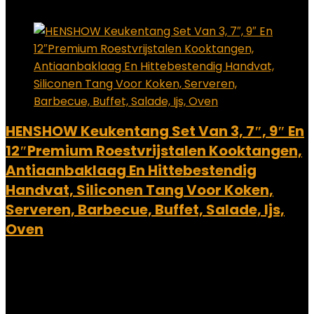
Add to compare
HENSHOW Keukentang Set Van 3, 7″, 9″ En
12″Premium Roestvrijstalen Kooktangen,
Antiaanbaklaag En Hittebestendig
Handvat, Siliconen Tang Voor Koken,
Serveren, Barbecue, Buffet, Salade, Ijs,
Oven
Added to wishlist
Removed from wishlist
0
Add to compare
€
16.99