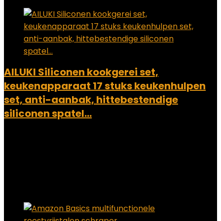
AILUKI Siliconen kookgerei set,
keukenapparaat 17 stuks keukenhulpen
set, anti-aanbak, hittebestendige
siliconen spatel…
Added to wishlist
Removed from wishlist
0
Add to compare
€
28.99
Added to wishlist
Removed from wishlist
0
Add to compare