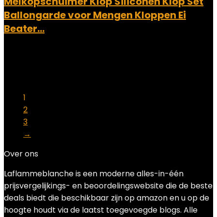
Melkopschuimer Klop Siliconen Klop Set
Ballongarde voor Mengen Kloppen Ei
Beater…
Added to wishlist
Removed from wishlist
0
Add to compare
€
10.99
1
2
3
→
Over ons
Laflammeblanche is een moderne alles-in-één
prijsvergelijkings- en beoordelingswebsite die de beste
deals biedt die beschikbaar zijn op amazon en u op de
hoogte houdt via de laatst toegevoegde blogs. Alle