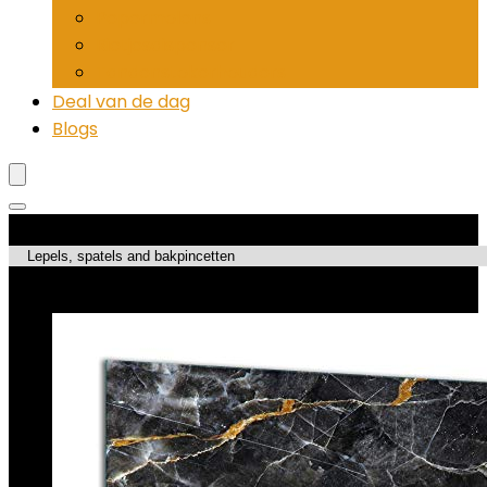
Pepermolens
Rietjesdispenser
Tandenstokerhouders
Deal van de dag
Blogs
Productcategorieën
Best verkopende