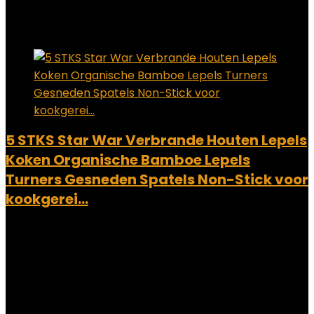
Added to wishlist
Removed from wishlist
0
Add to compare
5 STKS Star War Verbrande Houten Lepels
Koken Organische Bamboe Lepels
Turners Gesneden Spatels Non-Stick voor
kookgerei…
Added to wishlist
Removed from wishlist
0
Add to compare
€
18.99
Added to wishlist
Removed from wishlist
0
Add to compare