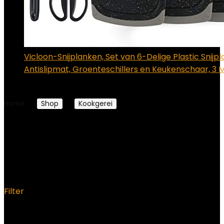
Vicloon-Snijplanken, Set van 6-Delige Plastic Snij
Antislipmat, Groenteschillers en Keukenschaar, 3
€
17.99
Home
Shop
Kookgerei
Lepels, spatels and
bakpincetten
Lepels, spatels and
bakpincetten
Filter
Showing 1–12 of 30 results