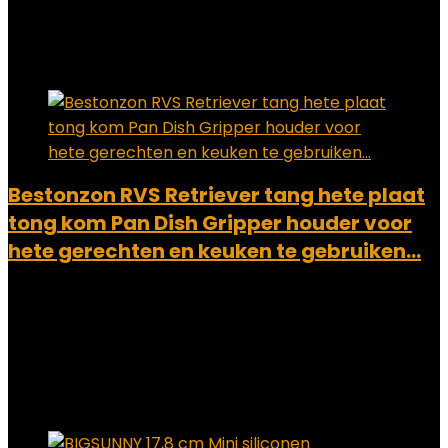
€
7.20
Added to wishlist
Removed from wishlist
0
Add to compare
Bestonzon RVS Retriever tang hete plaat
tong kom Pan Dish Gripper houder voor
hete gerechten en keuken te gebruiken…
Added to wishlist
Removed from wishlist
0
Add to compare
€
8.90
Added to wishlist
Removed from wishlist
0
Add to compare