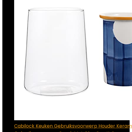
Cabilock Keuken Gebruiksvoorwerp Houder Keram