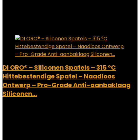
Add to compare
€
6.75
Added to wishlist
Removed from wishlist
0
Add to compare
DI ORO® – Siliconen Spatels – 315 °C
Hittebestendige Spatel – Naadloos
Ontwerp – Pro-Grade Anti-aanbaklaag
Siliconen…
Added to wishlist
Removed from wishlist
0
Add to compare
€
8.99
Added to wishlist
Removed from wishlist
0