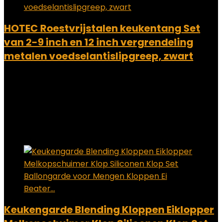
HOTEC Roestvrijstalen keukentang Set
van 2-9 inch en 12 inch vergrendeling
metalen voedselantislipgreep, zwart
Added to wishlist
Removed from wishlist
0
Add to compare
€
13.99
Added to wishlist
Removed from wishlist
0
Add to compare
Keukengarde Blending Kloppen Eiklopper