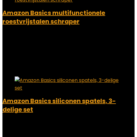
Amazon Basics multifunctionele
roestvrijstalen schraper
Added to wishlist
Removed from wishlist
0
Add to compare
€
7.98
Added to wishlist
Removed from wishlist
0
Add to compare
Amazon Basics siliconen spatels, 3-
delige set
Added to wishlist
Removed from wishlist
0
Add to compare