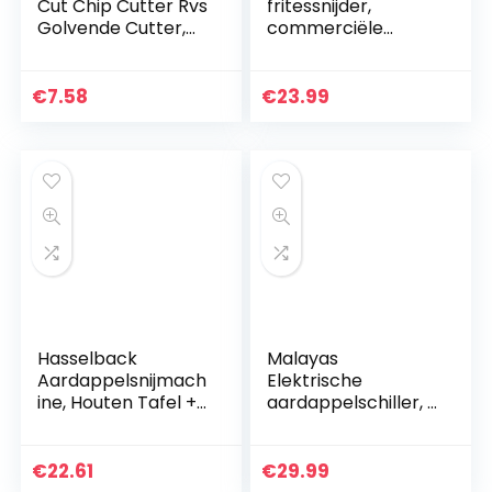
Cut Chip Cutter Rvs
fritessnijder,
Golvende Cutter,
commerciële
Professionele voor
groente- en
Fruit Groente
aardappelsnijmach
Salade
ine, inclusief
€
7.58
€
23.99
Snijgereedschap…
snijmachine met 2
mesafmetingen…
Hasselback
Malayas
Aardappelsnijmach
Elektrische
ine, Houten Tafel +
aardappelschiller, 2
RVS Frame
extra mesjes,
Hasselback
automatische
Aardappelschijfjes,
roterende
€
22.61
€
29.99
Veilige Hasselback…
vruchten en