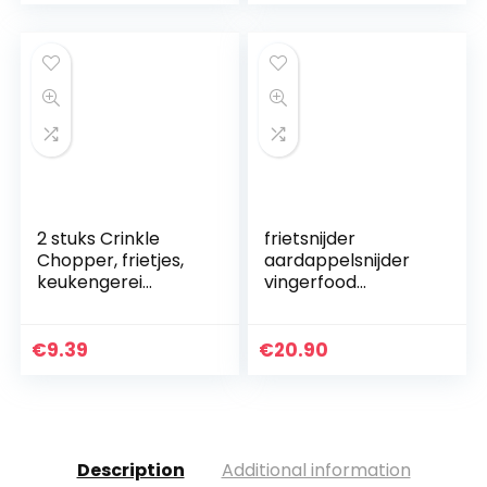
groente snijder
Apple…
2 stuks Crinkle
frietsnijder
Chopper, frietjes,
aardappelsnijder
keukengerei
vingerfood
roestvrij staal
groentesnijder
groentesnijder
roestvrij staal
Wave Cutter
snack
€
9.39
€
20.90
Aardappelsnijder
voor het…
Description
Additional information