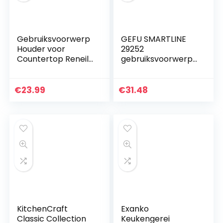
Gebruiksvoorwerp
GEFU SMARTLINE
Houder voor
29252
Countertop Reneil
gebruiksvoorwerpe
Holder Utensil
n, belangrijk
Storage Container
keukengerei altijd
voor CounterTop
binnen handbereik
€
23.99
€
31.48
Keuken Decor
Capaciteit…
KitchenCraft
Exanko
Classic Collection
Keukengerei