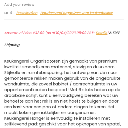
Add your review
8
Bestekhaken
Houders and organizers voor keukenbestek
Amazon.nl Price:
€
12.99
(as of 10/04/2023 05:09 PST-
Details
)
&
FREE
Shipping
.
Keukengerei Organisatoren zijn gemaakt van premium
kwaliteit smeedijzeren materiaal, stevig en duurzaam
Stijlvolle en ruimtebesparing: het ontwerp van de muur
gemonteerde rekken maken gebruik van de ongebruikte
wandruimte, die zoveel kabinet / aanrechtruimte in uw
appartementkeuken bespaart! Met 6 stuks haken op de
draaibare schijf, kunt u eenvoudigweg bereiken wat uw
behoefte aan het rek is en niet hoeft te buigen en door
een kast voor een pan of andere dingen te keren. Het
maakt koken gemakkelijker en aangenamer.
Keukengerei Hanger is eenvoudig te installeren met
zelfklevend pad; geschikt voor het opknopen van spatel,