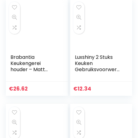
Brabantia
Luxshiny 2 Stuks
Keukengerei
Keuken
houder – Matt
Gebruiksvoorwerp
Steel
Houder Diner Tafel
Gebruiksvoorwerp
Crock Plastic
€
26.62
€
12.34
Zilverwerk Opslag
Houder…