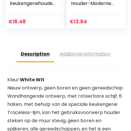
keukengereihouder
Houder-Moderne
, keramiek,
boerderij Keuken
crèmekleuren met
Decor-Wit en
pastelstrepen,
Zwart
€
16.48
€
13.84
aardewerk,”UTENSI
Gebruiksvoorwerp
LS” opschrift, voor
Crock-Vintage
bestek en
Organizer-
keukengerei, 13 cm
Keuken…
x 16 cm
Description
Additional information
Kleur:
White Wit
Nieuw ontwerp, geen boren en geen gereedschap
Wandhangende ontwerp, met roteerbare schijf, 6
haken, met behulp van de speciale keukengerei
Traceless-lijm, kan het gebruiksvoorwerp houder
steken op de muur stevig, geen boren en
spijkeren, alle gereedschappen, en het is een