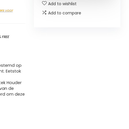
Add to wishlist
ers voor
Add to compare
&
FREE
gestemd op
mt. Eetstok
tek Houder
 van de
erd om deze