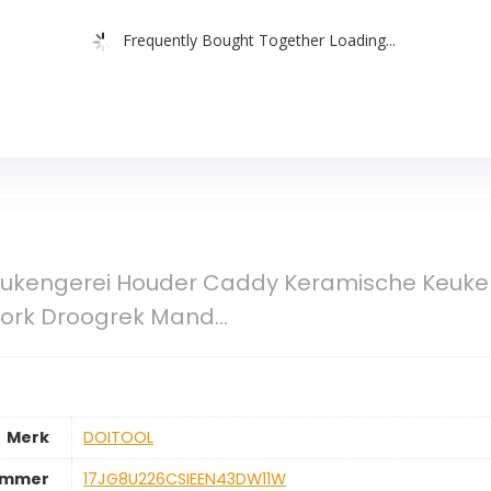
Frequently Bought Together Loading...
ukengerei Houder Caddy Keramische Keuk
 Vork Droogrek Mand…
Merk
‎DOITOOL
ummer
‎17JG8U226CSIEEN43DW11W