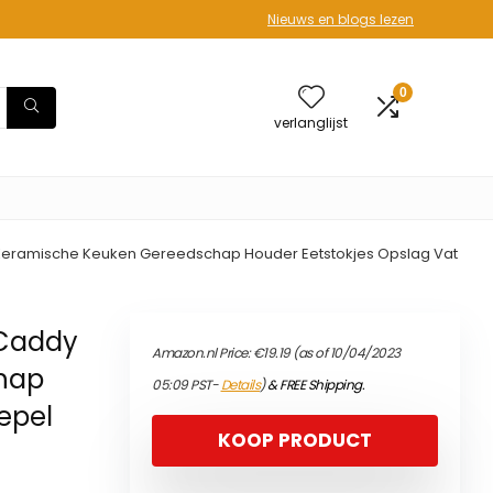
Nieuws en blogs lezen
0
verlanglijst
eramische Keuken Gereedschap Houder Eetstokjes Opslag Vat
 Caddy
Amazon.nl Price:
€
19.19
(as of 10/04/2023
hap
05:09 PST-
Details
)
&
FREE Shipping
.
epel
KOOP PRODUCT