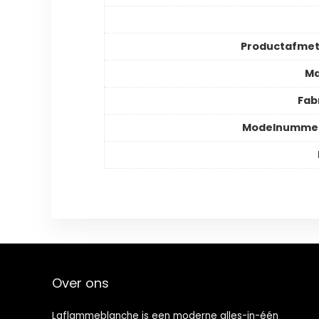
Productafmet
Ma
Fab
Modelnummer
Over ons
Laflammeblanche is een moderne alles-in-één