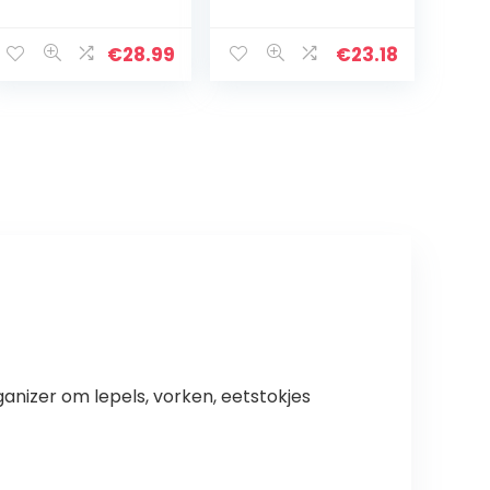
keukengerei van
decoratieve
hout, wit, shabby
keukengerei
26 x 10 cm
houder van
€
28.99
€
23.18
keramiek
kookgerei
houder – bestek
organizer –
servies…
anizer om lepels, vorken, eetstokjes