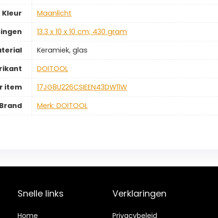
Kleur
‎Maanlicht
ingen
‎13.3 x 10 x 10 cm; 430 gram
terial
‎Keramiek, glas
rikant
‎DOITOOL
 item
‎17JG8U226CSIEEN43DW11W
Brand
Merk: DOITOOL
Snelle links
Verklaringen
Home
Privacybeleid