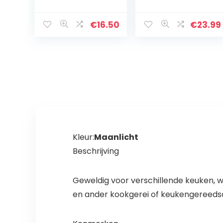
gebruiksvoorwer
gebruiksvoorwer
p houder keuken
pen houder
eetstokhouder
kookgerei
€
16.50
€
23.99
voor vork lepel
houder roestvrij
bestek droogrek
staal
voor tafel
bestek…
Kleur:
Maanlicht
Beschrijving
Geweldig voor verschillende keuken, w
en ander kookgerei of keukengereedsc