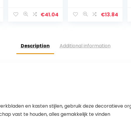
Gebruiksvoorwer
Moderne
p Crock Caddy
boerderij Keuken
Eetstokjes
Decor-Wit en
€
41.04
€
13.84
Spatel Lepel
Zwart
Organizer met
Gebruiksvoorwer
Afdruiprek
p Crock-Vintage
Organizer-
Keuken…
Description
Additional information
erkbladen en kasten stijlen, gebruik deze decoratieve org
hap vast te houden, alles gemakkelijk te vinden