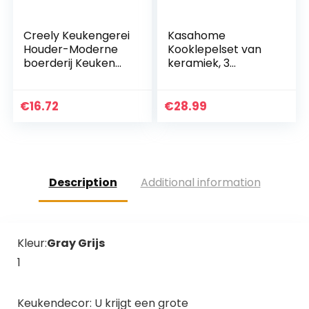
Creely Keukengerei
Kasahome
Houder-Moderne
Kooklepelset van
boerderij Keuken
keramiek, 3
Decor-Wit en
keukengerei van
Zwart
hout, wit, shabby 26
Gebruiksvoorwerp
x 10 cm
€
16.72
€
28.99
Crock-Vintage
Organizer-
Keuken…
Description
Additional information
Kleur:
Gray Grijs
1
Keukendecor: U krijgt een grote