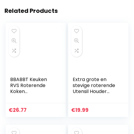
Related Products
BBABBT Keuken
Extra grote en
RVS Roterende
stevige roterende
Koken
Utensil Houder
Gebruiksvoorwerp
Caddy met No-Tip
Houder,Roestbeste
Weighted Base,
ndig Grote Keuken
Verwijderbare
€
26.77
€
19.99
Gebruiksvoorwerp
Divider, en Gripped
Organizer…
Insert…