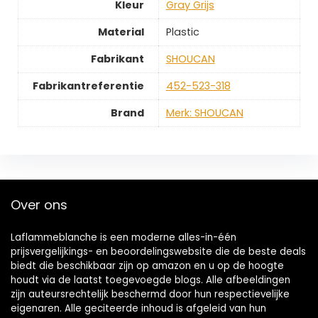
Kleur
‎Gray Grijs
Material
‎Plastic
Fabrikant
‎SHOUCAN
Fabrikantreferentie
‎452-523-318
Brand
Merk: SHOUCAN
Over ons
Laflammeblanche is een moderne alles-in-één
prijsvergelijkings- en beoordelingswebsite die de beste deals
biedt die beschikbaar zijn op amazon en u op de hoogte
houdt via de laatst toegevoegde blogs. Alle afbeeldingen
zijn auteursrechtelijk beschermd door hun respectievelijke
eigenaren. Alle geciteerde inhoud is afgeleid van hun