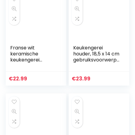
Franse wit
Keukengerei
keramische
houder, 18,5 x 14 cm
keukengerei
gebruiksvoorwerpe
houder – Vintage
n houder kookgerei
stijl keukengerei
houder roestvrij
Caddy – Antiek
staal
€
22.99
€
23.99
design kookgerei
organisator…