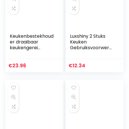
Keukenbestekhoud
Luxshiny 2 Stuks
er draaibaar
Keuken
keukengerei
Gebruiksvoorwerp
houder,
Houder Diner Tafel
gebruiksvoorwerpe
Gebruiksvoorwerp
n houder kookgerei
Crock Plastic
€
23.96
€
12.34
houder roestvrij
Zilverwerk Opslag
staal (18,5 x 14…
Houder…