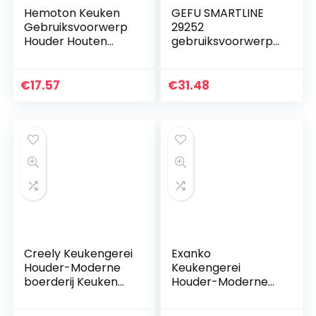
Hemoton Keuken
GEFU SMARTLINE
Gebruiksvoorwerp
29252
Houder Houten
gebruiksvoorwerpe
Gebruiksvoorwerp
n, belangrijk
Crock Spatel
keukengerei altijd
Houder Messenblok
binnen handbereik
€
17.57
€
31.48
Keukenmes
Houder…
Creely Keukengerei
Exanko
Houder-Moderne
Keukengerei
boerderij Keuken
Houder-Moderne
Decor-Wit en
boerderij Keuken
Zwart
Decor-Wit en