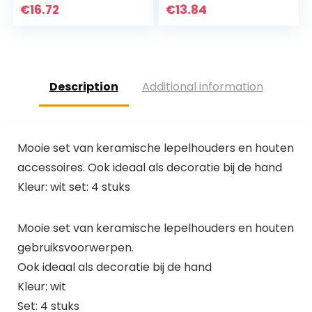
Gebruiksvoorwerp
Zwart
€
16.72
€
13.84
Crock-Vintage
Gebruiksvoorwerp
Organizer-
Crock-Vintage
Keuken…
Organizer-
Keuken…
Description
Additional information
Mooie set van keramische lepelhouders en houten
accessoires. Ook ideaal als decoratie bij de hand
Kleur: wit set: 4 stuks
Mooie set van keramische lepelhouders en houten
gebruiksvoorwerpen.
Ook ideaal als decoratie bij de hand
Kleur: wit
Set: 4 stuks