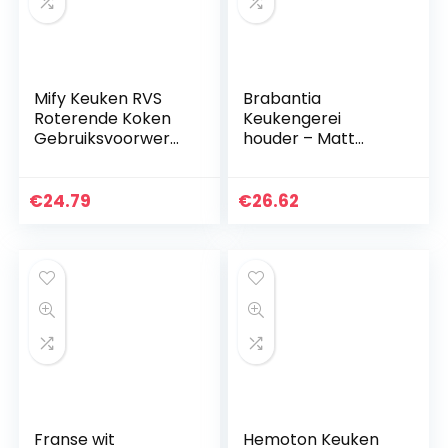
Mify Keuken RVS
Brabantia
Roterende Koken
Keukengerei
Gebruiksvoorwerp,
houder – Matt
Roestbestendig
Steel
Grote Keuken
Gebruiksvoorwerp
€
24.79
€
26.62
Organizer Flatware
Caddy…
Franse wit
Hemoton Keuken