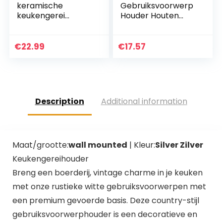
keramische
Gebruiksvoorwerp
keukengerei
Houder Houten
houder – Vintage
Gebruiksvoorwerp
stijl keukengerei
Crock Spatel
Caddy – Antiek
Houder Messenblok
€
22.99
€
17.57
design kookgerei
Keukenmes
organisator…
Houder…
Description
Additional information
Maat/grootte:
wall mounted
| Kleur:
Silver Zilver
Keukengereihouder
Breng een boerderij, vintage charme in je keuken
met onze rustieke witte gebruiksvoorwerpen met
een premium gevoerde basis. Deze country-stijl
gebruiksvoorwerphouder is een decoratieve en