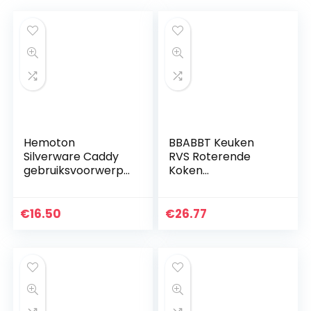
Hemoton
BBABBT Keuken
Silverware Caddy
RVS Roterende
gebruiksvoorwerp
Koken
houder keuken
Gebruiksvoorwerp
eetstokhouder
Houder,Roestbeste
voor vork lepel
ndig Grote Keuken
€
16.50
€
26.77
bestek droogrek
Gebruiksvoorwerp
voor tafel bestek…
Organizer…