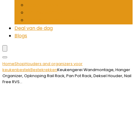
Pepermolens
Rietjesdispenser
Tandenstokerhouders
Deal van de dag
Blogs
Home
Shop
Houders and organizers voor
keukenbestek
Bestekrekken
Keukengerei Wandmontage, Hanger
Organizer, Opknoping Rail Rack, Pan Pot Rack, Deksel Houder, Nail
Free RVS…