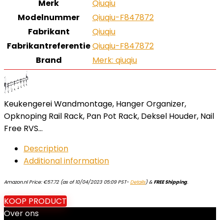
Merk
‎Qiuqiu
Modelnummer
‎Qiuqiu-F847872
Fabrikant
‎Qiuqiu
Fabrikantreferentie
‎Qiuqiu-F847872
Brand
Merk: qiuqiu
Keukengerei Wandmontage, Hanger Organizer,
Opknoping Rail Rack, Pan Pot Rack, Deksel Houder, Nail
Free RVS…
Description
Additional information
Amazon.nl Price:
€
57.72
(as of 10/04/2023 05:09 PST-
Details
)
&
FREE Shipping
.
KOOP PRODUCT
Over ons