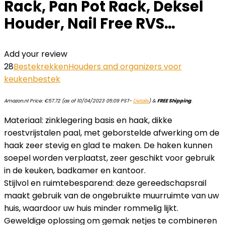
Rack, Pan Pot Rack, Deksel
Houder, Nail Free RVS…
Add your review
28
Bestekrekken
Houders and organizers voor
keukenbestek
Amazon.nl Price:
€
57.72
(as of 10/04/2023 05:09 PST-
Details
)
&
FREE Shipping
.
Materiaal: zinklegering basis en haak, dikke
roestvrijstalen paal, met geborstelde afwerking om de
haak zeer stevig en glad te maken. De haken kunnen
soepel worden verplaatst, zeer geschikt voor gebruik
in de keuken, badkamer en kantoor.
Stijlvol en ruimtebesparend: deze gereedschapsrail
maakt gebruik van de ongebruikte muurruimte van uw
huis, waardoor uw huis minder rommelig lijkt.
Geweldige oplossing om gemak netjes te combineren