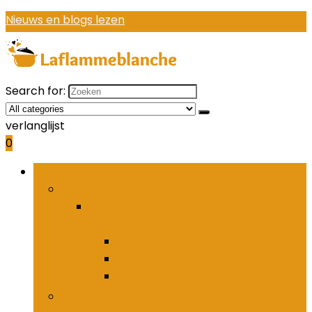
Nieuws en blogs lezen
Search for:
verlanglijst
0
Bladeren door rubrieken
Houders and organizers voor keukenbestek
Houders and organizers voor
keukenbestek
Bestekhaken
Bestekpotten
Bestekrekken
Keukenmessen