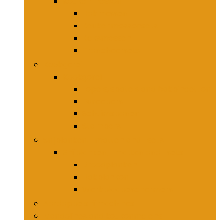
Keukenmessen
Hakmessen
Keukenmessensets
Koksmessen
Trancheersets
Kookgerei
Kookgerei
Lepels, spatels and bakpincetten
Pureepers
Schuimspanen
Stampers
Snijplanken, -matten and -sets
Snijplanken, -matten and -sets
Broodplanken
Hakplanken
Werkbladbeschermers
Aardappelsnijmachines
Mandolines and keukenmolens