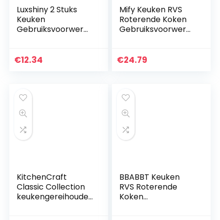
Luxshiny 2 Stuks
Mify Keuken RVS
Keuken
Roterende Koken
Gebruiksvoorwerp
Gebruiksvoorwerp,
Houder Diner Tafel
Roestbestendig
Gebruiksvoorwerp
Grote Keuken
Crock Plastic
Gebruiksvoorwerp
€
12.34
€
24.79
Zilverwerk Opslag
Organizer Flatware
Houder…
Caddy…
KitchenCraft
BBABBT Keuken
Classic Collection
RVS Roterende
keukengereihouder
Koken
, keramiek,
Gebruiksvoorwerp
crèmekleuren met
Houder,Roestbeste