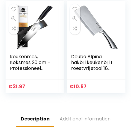
Keukenmes,
Deuba Alpina
Koksmes 20 cm –
hakbijl keukenbijl I
Professioneel
roestvrij staal 18
Koksmes – Duits
cm voor botten
Roestvast Staal
vlees keuken mes
met Hoog
hakmes slagerbijl
€
31.97
€
10.67
Koolstofgehalte –
vleesbijl, zilver…
Beste Waarde
met…
Description
Additional information