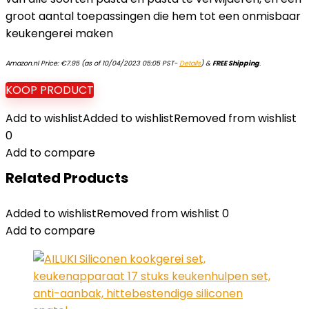
groot aantal toepassingen die hem tot een onmisbaar
keukengerei maken
Amazon.nl Price:
€
7.95
(as of 10/04/2023 05:05 PST-
Details
)
&
FREE Shipping
.
KOOP PRODUCT
Add to wishlist
Added to wishlist
Removed from wishlist
0
Add to compare
Related Products
Added to wishlist
Removed from wishlist
0
Add to compare