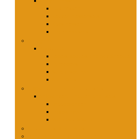
Keukenmessen
Hakmessen
Keukenmessensets
Koksmessen
Trancheersets
Kookgerei
Kookgerei
Lepels, spatels and bakpincetten
Pureepers
Schuimspanen
Stampers
Snijplanken, -matten and -sets
Snijplanken, -matten and -sets
Broodplanken
Hakplanken
Werkbladbeschermers
Aardappelsnijmachines
Mandolines and keukenmolens