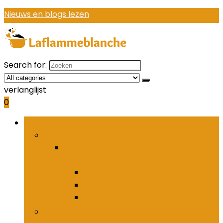
Nieuws en blogs lezen
Search for:
verlanglijst
0
Bladeren door rubrieken
Houders and organizers voor keukenbestek
Houders and organizers voor
keukenbestek
Bestekhaken
Bestekpotten
Bestekrekken
Keukenmessen