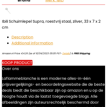
Brand
Merk: IBILI
Ibili Schuimlepel Supra, roestvrij staal, zilver, 33 x 7 x 2
cm
Description
Additional information
Amazon.nl Price:
€
4.26
(as of 10/04/2023 05:05 PST-
Details
)
&
FREE Shipping
.
KOOP PRODUCT
Over ons
Laflammeblanche is een moderne alles-in-één
prijsvergelijkings- en beoordelingswebsite die de beste
deals biedt die beschikbaar zijn op amazon en u op de
hoogte houdt via de laatst toegevoegde blogs. Alle
afbeeldingen zijn auteursrechtelijk beschermd door