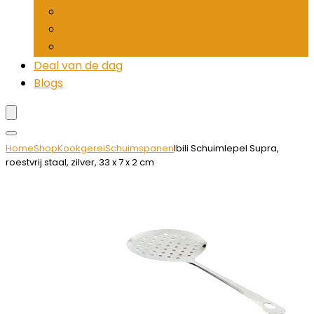
Pepermolens
Rietjesdispenser
Tandenstokerhouders
Deal van de dag
Blogs
Home
Shop
Kookgerei
Schuimspanen
Ibili Schuimlepel Supra,
roestvrij staal, zilver, 33 x 7 x 2 cm