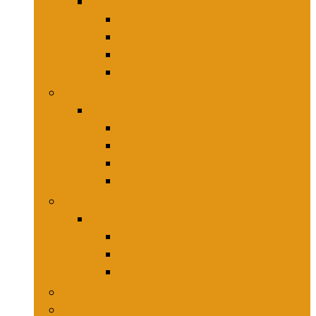
Keukenmessen
Hakmessen
Keukenmessensets
Koksmessen
Trancheersets
Kookgerei
Kookgerei
Lepels, spatels and bakpincetten
Pureepers
Schuimspanen
Stampers
Snijplanken, -matten and -sets
Snijplanken, -matten and -sets
Broodplanken
Hakplanken
Werkbladbeschermers
Aardappelsnijmachines
Mandolines and keukenmolens