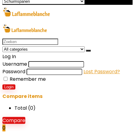
Search
for:
Log In
Username
Password
Lost Password?
Remember me
Login
Compare items
Total (
0
)
Compare
0