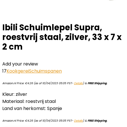
Ibili Schuimlepel Supra,
roestvrij staal, zilver, 33 x 7 x
2 cm
Add your review
17
Kookgerei
Schuimspanen
Amazon.nl Price:
€
4.26
(as of 10/04/2023 05:05 PST-
Details
)
&
FREE Shipping
.
Kleur: zilver
Materiaal: roestvrij staal
Land van herkomst: Spanje
Amazon.nl Price:
€
4.26
(as of 10/04/2023 05:05 PST-
Details
)
&
FREE Shipping
.