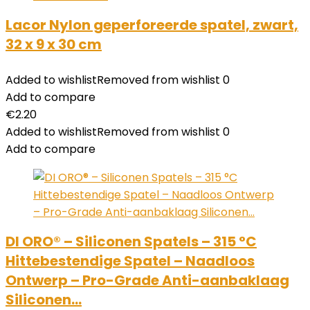
Lacor Nylon geperforeerde spatel, zwart,
32 x 9 x 30 cm
Added to wishlist
Removed from wishlist
0
Add to compare
€
2.20
Added to wishlist
Removed from wishlist
0
Add to compare
DI ORO® – Siliconen Spatels – 315 °C
Hittebestendige Spatel – Naadloos
Ontwerp – Pro-Grade Anti-aanbaklaag
Siliconen…