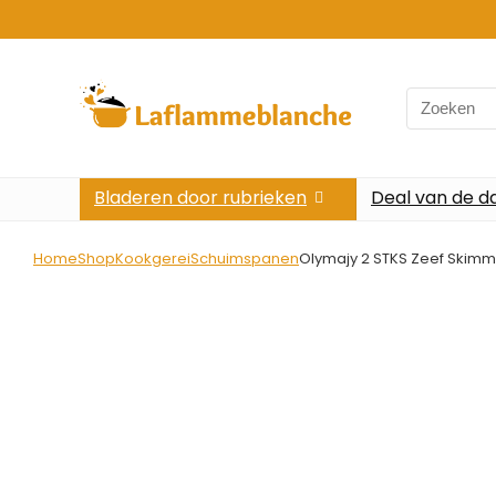
Search
for:
Bladeren door rubrieken
Deal van de d
Home
Shop
Kookgerei
Schuimspanen
Olymajy 2 STKS Zeef Skimme