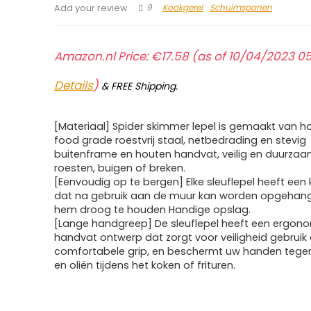
9
Kookgerei
Schuimspanen
Add your review
Amazon.nl Price:
€
17.58
(as of 10/04/2023 05
Details
)
&
FREE Shipping
.
[Materiaal] Spider skimmer lepel is gemaakt van 
food grade roestvrij staal, netbedrading en stevig
buitenframe en houten handvat, veilig en duurzaam
roesten, buigen of breken.
[Eenvoudig op te bergen] Elke sleuflepel heeft een 
dat na gebruik aan de muur kan worden opgeha
hem droog te houden Handige opslag.
[Lange handgreep] De sleuflepel heeft een ergon
handvat ontwerp dat zorgt voor veiligheid gebruik
comfortabele grip, en beschermt uw handen tegen
en oliën tijdens het koken of frituren.