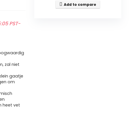
Add to compare
:05 PST-
hoogwaardig
, zal niet
klein gaatje
ngen om
omisch
 en
 heet vet