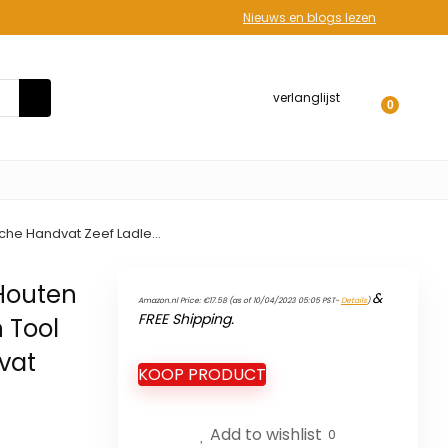
Nieuws en blogs lezen
verlanglijst
0
sche Handvat Zeef Ladle…
Houten
&
Amazon.nl Price:
€
17.58
(as of 10/04/2023 05:05 PST-
Details
)
FREE Shipping
.
n Tool
vat
KOOP PRODUCT
Add to wishlist
0