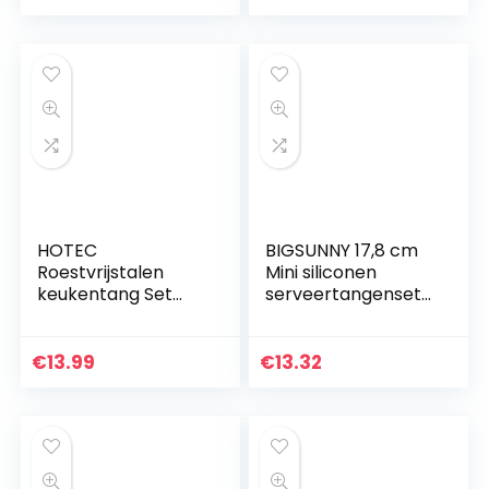
keuken te
hittebestendige
gebruiken…
siliconen spatel…
HOTEC
BIGSUNNY 17,8 cm
Roestvrijstalen
Mini siliconen
keukentang Set
serveertangenset
van 2-9 inch en 12
7 Inch ORANJE
inch vergrendeling
metalen
€
13.99
€
13.32
voedselantislipgree
p, zwart