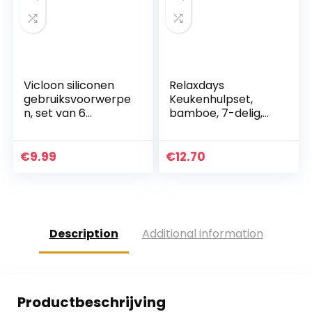
Vicloon siliconen
Relaxdays
gebruiksvoorwerpe
Keukenhulpset,
n, set van 6
bamboe, 7-delig,
siliconen kookset
30 cm lang, als
inclusief borstel,
kooklepel, set van
lepel, spatel,
houten lepels,
€
9.99
€
12.70
antiaanbaklaag
spatel (elk 2) en
en…
saletang…
Description
Additional information
Productbeschrijving