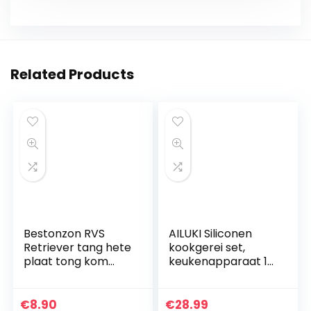
Related Products
Bestonzon RVS
AILUKI Siliconen
Retriever tang hete
kookgerei set,
plaat tong kom
keukenapparaat 17
Pan Dish Gripper
stuks
houder voor hete
keukenhulpen set,
gerechten en
anti-aanbak,
€
8.90
€
28.99