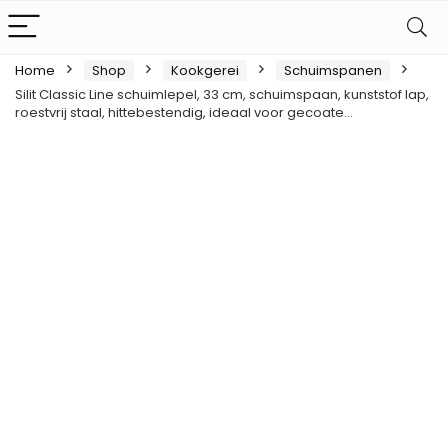
Home
Shop
Kookgerei
Schuimspanen
Silit Classic Line schuimlepel, 33 cm, schuimspaan, kunststof lap,
roestvrij staal, hittebestendig, ideaal voor gecoate…