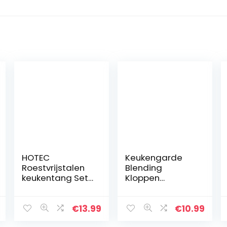
HOTEC
Keukengarde
Roestvrijstalen
Blending
keukentang Set
Kloppen
van 2-9 inch en
Eiklopper
12 inch
Melkopschuimer
vergrendeling
Klop Siliconen
€
13.99
€
10.99
metalen
Klop Set