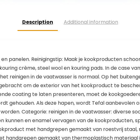
voedselantislipg
Ballongarde
reep, zwart
voor Mengen
Kloppen Ei
Beater…
Description
Additional information
 en panelen. Reinigingstip: Maak je kookproducten schoo
kouring crème, steel wool en kouring pads. In de case v
r het reinigen in de vaatwasser is normaal. Op het buit
ngebracht om de exterior van het kookproduct te besche
nde coating te laten presenteren, moet de kookgoedere
wordt gehouden. Als deze hapen, wordt Tefal aanbevolen 
 worden. Categorie: reinigen in de vaatwasser: diverse 
den kunnen en enamel vervagen van de kookproducten, s
okproduct met handgrepen gemaakt van roestvrij staal, me
 met handgrepen gemaakt van thermoplastisch materiaal is