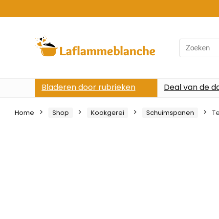
Search
for:
Bladeren door rubrieken
Deal van de d
Home
Shop
Kookgerei
Schuimspanen
Te