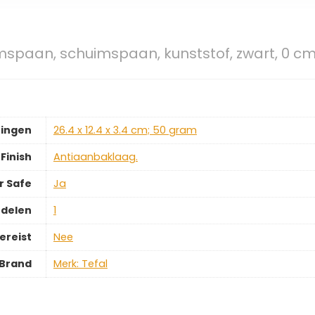
mspaan, schuimspaan, kunststof, zwart, 0 c
ingen
‎26.4 x 12.4 x 3.4 cm; 50 gram
Finish
‎Antiaanbaklaag.
r Safe
‎Ja
rdelen
‎1
ereist
‎Nee
Brand
Merk: Tefal