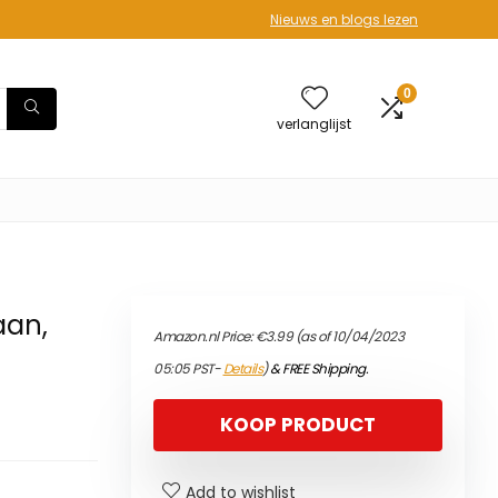
Nieuws en blogs lezen
0
verlanglijst
aan,
Amazon.nl Price:
€
3.99
(as of 10/04/2023
05:05 PST-
Details
)
&
FREE Shipping
.
KOOP PRODUCT
Add to wishlist