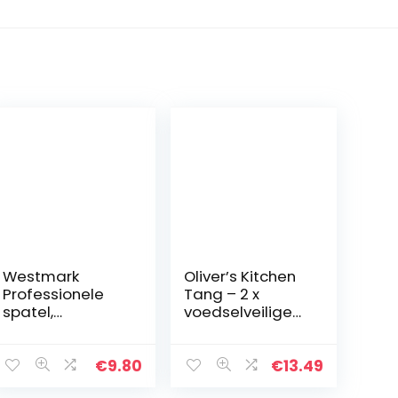
Westmark
Oliver’s Kitchen
Professionele
Tang – 2 x
spatel,
voedselveilige
gebogen, stijf,
siliconen
scherpe randen,
kooktang –
lemmet: 7 x 11,5
vergrendelingscl
€
9.80
€
13.49
cm, lengte: 28
ip voor