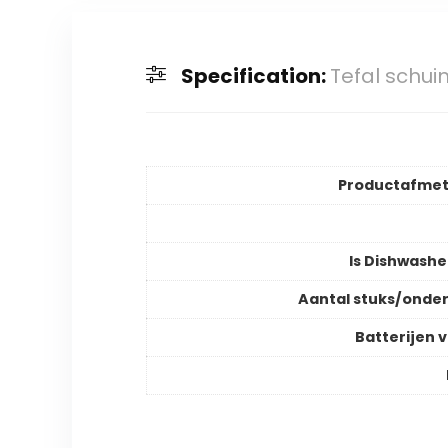
Specification:
Tefal schui
Productafmet
Is Dishwashe
Aantal stuks/onde
Batterijen v