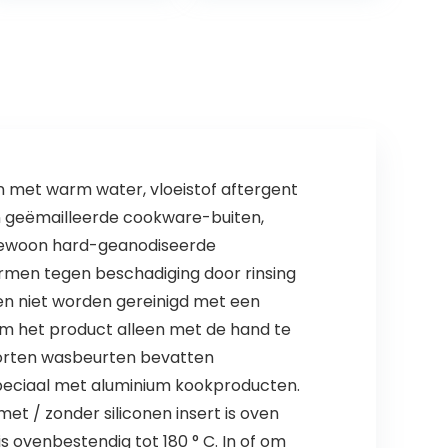
cm,
eenvoudig
RVS/kunststof,
opbergen –
Master…
Geweldig…
n met warm water, vloeistof aftergent
an geëmailleerde cookware-buiten,
engewoon hard-geanodiseerde
rmen tegen beschadiging door rinsing
n niet worden gereinigd met een
om het product alleen met de hand te
soorten wasbeurten bevatten
peciaal met aluminium kookproducten.
t / zonder siliconen insert is oven
 ovenbestendig tot 180 ° C. In of om