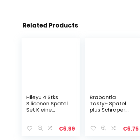
Related Products
Hileyu 4 Stks
Brabantia
Siliconen Spatel
Tasty+ Spatel
Set Kleine
plus Schraper
Siliconen Spatel
Siliconen – Fir
Mini Jar
Green
Schraper Make-
€
6.99
€
6.75
up Spatel