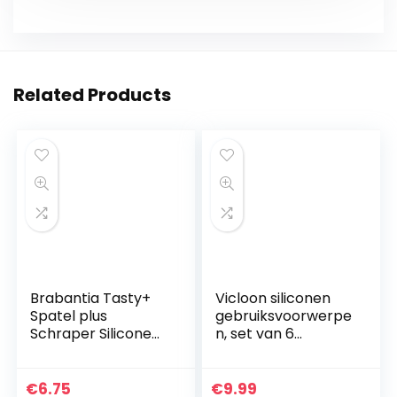
Related Products
Brabantia Tasty+
Vicloon siliconen
Spatel plus
gebruiksvoorwerpe
Schraper Siliconen
n, set van 6
– Fir Green
siliconen kookset
inclusief borstel,
lepel, spatel,
€
6.75
€
9.99