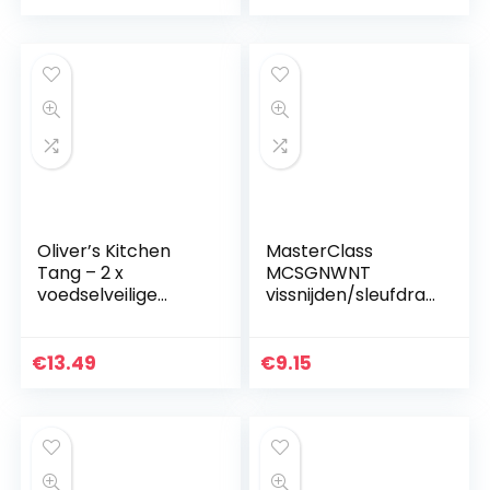
antiaanbaklaag
en…
Oliver’s Kitchen
MasterClass
Tang – 2 x
MCSGNWNT
voedselveilige
vissnijden/sleufdra
siliconen kooktang
aier met zachte
–
handgreep, niet
vergrendelingsclip
Stick veilig nylon,
€
13.49
€
9.15
voor eenvoudig
zwart
opbergen –
Geweldig…