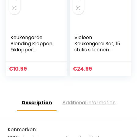
Keukengarde
Vicloon
Blending Kloppen
Keukengerei Set, 15
Eiklopper
stuks siliconen
Melkopschuimer
kookgerei set,
Klop Siliconen Klop
bakspatel set
Set Ballongarde
inclusief borstel,
€
10.99
€
24.99
voor Mengen
spatel,
Kloppen Ei Beater…
antiaanbaklaag
en…
Description
Additional information
Kenmerken: