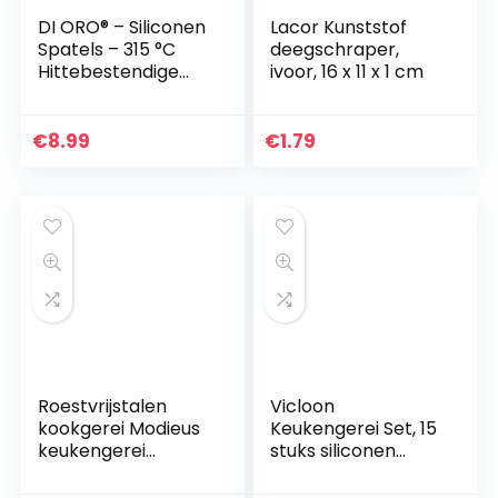
DI ORO® – Siliconen
Lacor Kunststof
Spatels – 315 °C
deegschraper,
Hittebestendige
ivoor, 16 x 11 x 1 cm
Spatel – Naadloos
Ontwerp – Pro-
Grade Anti-
€
8.99
€
1.79
aanbaklaag
Siliconen…
Roestvrijstalen
Vicloon
kookgerei Modieus
Keukengerei Set, 15
keukengerei
stuks siliconen
Roestvrijstalen
kookgerei set,
lepel of spatel
bakspatel set