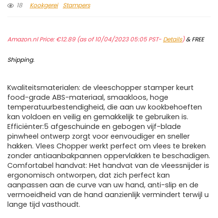
18
Kookgerei
Stampers
Amazon.nl Price:
€
12.89
(as of 10/04/2023 05:05 PST-
Details
)
&
FREE
Shipping
.
Kwaliteitsmaterialen: de vleeschopper stamper keurt
food-grade ABS-materiaal, smaakloos, hoge
temperatuurbestendigheid, die aan uw kookbehoeften
kan voldoen en veilig en gemakkelijk te gebruiken is.
Efficiënter:5 afgeschuinde en gebogen vijf-blade
pinwheel ontwerp zorgt voor eenvoudiger en sneller
hakken. Vlees Chopper werkt perfect om vlees te breken
zonder antiaanbakpannen oppervlakken te beschadigen.
Comfortabel handvat: Het handvat van de vleessnijder is
ergonomisch ontworpen, dat zich perfect kan
aanpassen aan de curve van uw hand, anti-slip en de
vermoeidheid van de hand aanzienlijk vermindert terwijl u
lange tijd vasthoudt.