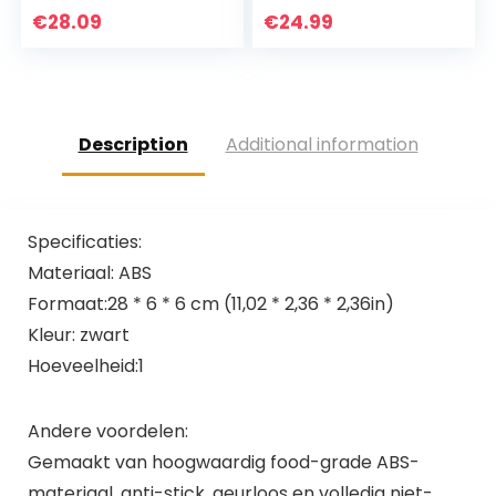
Uitstekend
inclusief borstel,
€
28.09
€
24.99
kookgereedschap
spatel,
verkrijgbaar in…
antiaanbaklaag
en…
Description
Additional information
Specificaties:
Materiaal: ABS
Formaat:28 * 6 * 6 cm (11,02 * 2,36 * 2,36in)
Kleur: zwart
Hoeveelheid:1
Andere voordelen:
Gemaakt van hoogwaardig food-grade ABS-
materiaal, anti-stick, geurloos en volledig niet-