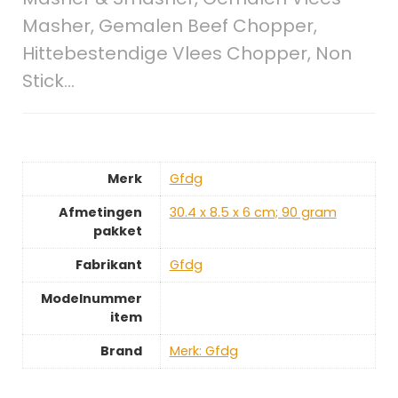
Masher, Gemalen Beef Chopper,
Hittebestendige Vlees Chopper, Non
Stick…
Merk
‎Gfdg
Afmetingen
‎30.4 x 8.5 x 6 cm; 90 gram
pakket
Fabrikant
‎Gfdg
Modelnummer
item
Brand
Merk: Gfdg