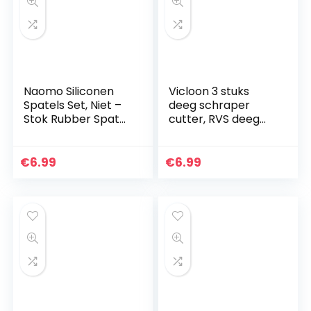
Naomo Siliconen
Vicloon 3 stuks
Spatels Set, Niet –
deeg schraper
Stok Rubber Spatel
cutter, RVS deeg
Keukenhulp voor
schraper met
Koken, Bakken en
handvat en
Mixen (5 – Stuks)
maatschaal, Plastic
€
6.99
€
6.99
gebak Cutter
Chopper Boter…