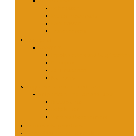
Keukenmessen
Hakmessen
Keukenmessensets
Koksmessen
Trancheersets
Kookgerei
Kookgerei
Lepels, spatels and bakpincetten
Pureepers
Schuimspanen
Stampers
Snijplanken, -matten and -sets
Snijplanken, -matten and -sets
Broodplanken
Hakplanken
Werkbladbeschermers
Aardappelsnijmachines
Mandolines and keukenmolens