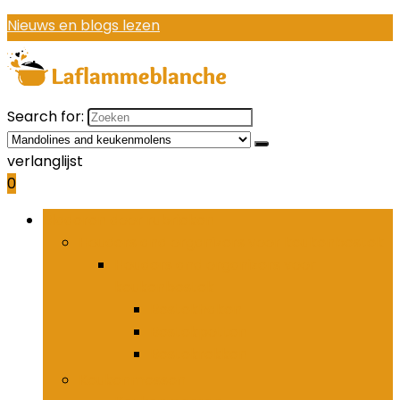
Nieuws en blogs lezen
Search for:
verlanglijst
0
Bladeren door rubrieken
Houders and organizers voor keukenbestek
Houders and organizers voor
keukenbestek
Bestekhaken
Bestekpotten
Bestekrekken
Keukenmessen