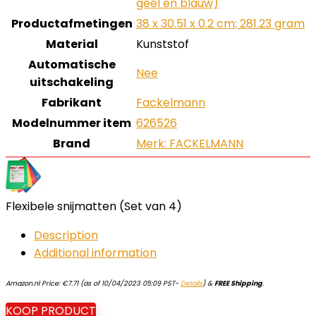
geel en blauw)
Productafmetingen
‎38 x 30.51 x 0.2 cm; 281.23 gram
Material
‎Kunststof
Automatische
‎Nee
uitschakeling
Fabrikant
‎Fackelmann
Modelnummer item
‎626526
Brand
Merk: FACKELMANN
Flexibele snijmatten (Set van 4)
Description
Additional information
Amazon.nl Price:
€
7.71
(as of 10/04/2023 05:09 PST-
Details
)
&
FREE Shipping
.
KOOP PRODUCT