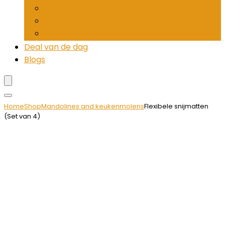
Pepermolens
Rietjesdispenser
Tandenstokerhouders
Deal van de dag
Blogs
Home
Shop
Mandolines and keukenmolens
Flexibele snijmatten
(Set van 4)