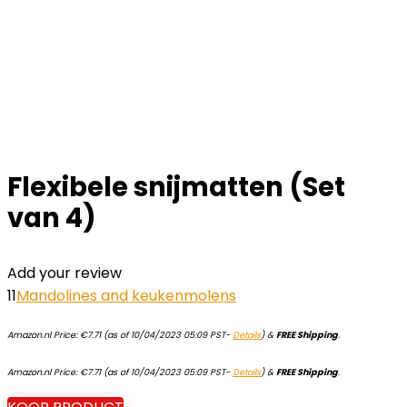
Flexibele snijmatten (Set
van 4)
Add your review
11
Mandolines and keukenmolens
Amazon.nl Price:
€
7.71
(as of 10/04/2023 05:09 PST-
Details
)
&
FREE Shipping
.
Amazon.nl Price:
€
7.71
(as of 10/04/2023 05:09 PST-
Details
)
&
FREE Shipping
.