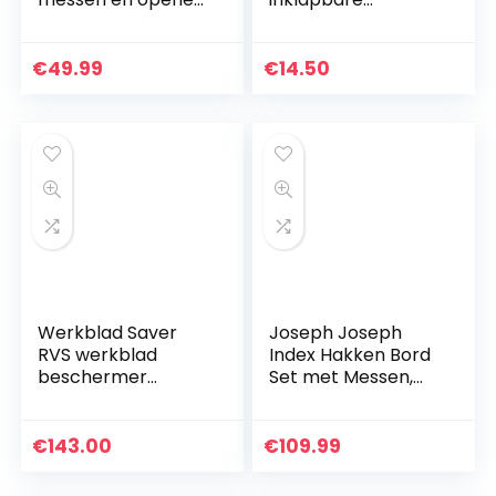
snijplank, bamboe
groentefruitzeefjes
snijplank,
wasbak emmer
kaasdiensten,
mand, hakken &
€
49.99
€
14.50
bordje voor wijn,
snijplank voor
kaas, vlees.33…
kamperen,
picknick…
Werkblad Saver
Joseph Joseph
RVS werkblad
Index Hakken Bord
beschermer
Set met Messen,
Snijplank
Zilveren
Aanpasbare
ZHAOFENGMING
€
143.00
€
109.99
(Kleur: Zilver, Maat:
D600×800mm×1.5