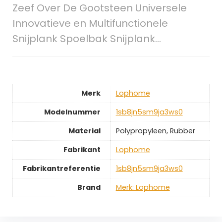
Zeef Over De Gootsteen Universele
Innovatieve en Multifunctionele
Snijplank Spoelbak Snijplank…
Merk
‎Lophome
Modelnummer
‎1sb8jn5sm9ja3ws0
Material
‎Polypropyleen, Rubber
Fabrikant
‎Lophome
Fabrikantreferentie
‎1sb8jn5sm9ja3ws0
Brand
Merk: Lophome