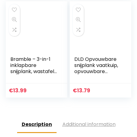
mm)
Bramble – 3-in-1
DLD Opvouwbare
inklapbare
snijplank vaatkuip,
snijplank, wastafel
opvouwbare
afdruiprek en
afvoermand
waskom
vergiet met
stekker,
€
13.99
€
13.79
multifunctionele
snijplank voor
wassen en…
Description
Additional information