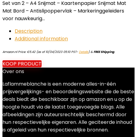
Set van 2 – A4 Snijmat – Kaartenpapier Snijmat Mat
Mat Bord – Antislipoppervlak – Markeringgeleiders
voor nauwkeurig…
Description
Additional information
Amazon.nl Price:
€
5.42
(as of 10/04/2023 05:10 PST-
Details
)
&
FREE Shipping
.
KOOP PRODUCT
Over ons
Laflammeblanche is een moderne alles-in-één
prijsvergelijkings- en beoordelingswebsite die de beste
deals biedt die beschikbaar zijn op amazon en u op de
hoogte houdt via de laatst toegevoegde blogs. Alle
afbeeldingen zijn auteursrechtelijk beschermd door
hun respectievelijke eigenaren. Alle geciteerde inhoud
is afgeleid van hun respectievelijke bronnen.