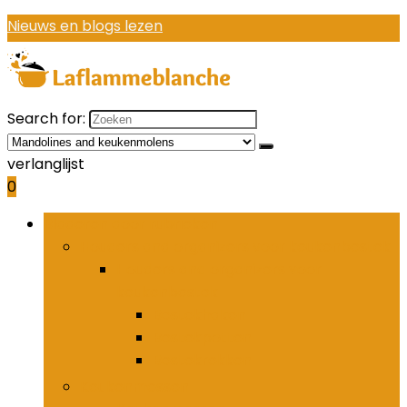
Nieuws en blogs lezen
Search for:
verlanglijst
0
Bladeren door rubrieken
Houders and organizers voor keukenbestek
Houders and organizers voor
keukenbestek
Bestekhaken
Bestekpotten
Bestekrekken
Keukenmessen