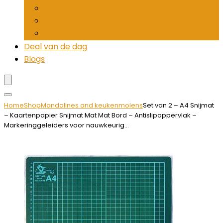
Pepermolens
Rietjesdispenser
Tandenstokerhouders
Deal van de dag
Blogs
Home
Shop
Mandolines and keukenmolens
Set van 2 – A4 Snijmat
– Kaartenpapier Snijmat Mat Mat Bord – Antislipoppervlak –
Markeringgeleiders voor nauwkeurig…