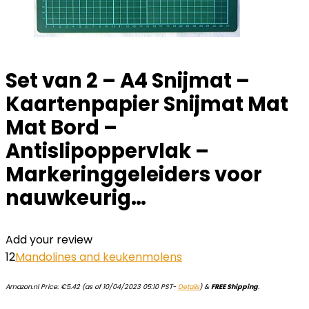
Set van 2 – A4 Snijmat –
Kaartenpapier Snijmat Mat
Mat Bord –
Antislipoppervlak –
Markeringgeleiders voor
nauwkeurig…
Add your review
12
Mandolines and keukenmolens
Amazon.nl Price:
€
5.42
(as of 10/04/2023 05:10 PST-
Details
)
&
FREE Shipping
.