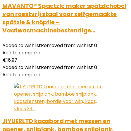
MAVANTO® Spaetzle maker spätzlehobel
van roestvrij staal voor zelfgemaakte
spätzle & knöpfle –
Vaatwasmachinebestendige…
Added to wishlist
Removed from wishlist
0
Add to compare
€
16.97
Added to wishlist
Removed from wishlist
0
Add to compare
JIYUERLTD kaasbord met messen en
opener, snijplank, bamboe snijplank,