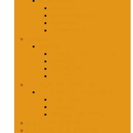
Keukenmessen
Hakmessen
Keukenmessensets
Koksmessen
Trancheersets
Kookgerei
Kookgerei
Lepels, spatels and bakpincetten
Pureepers
Schuimspanen
Stampers
Snijplanken, -matten and -sets
Snijplanken, -matten and -sets
Broodplanken
Hakplanken
Werkbladbeschermers
Aardappelsnijmachines
Mandolines and keukenmolens