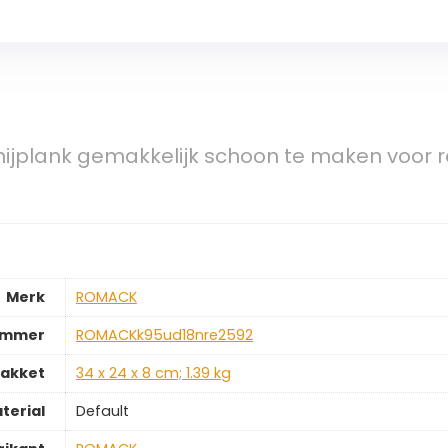
snijplank gemakkelijk schoon te maken voor r
Merk
‎ROMACK
ummer
‎ROMACKk95ud18nre2592
pakket
‎34 x 24 x 8 cm; 1.39 kg
terial
‎Default