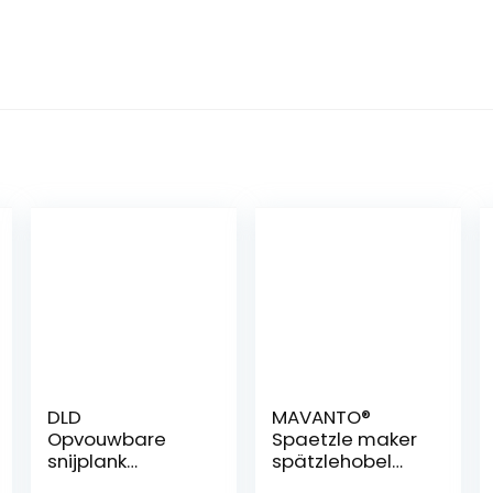
DLD
MAVANTO®
Opvouwbare
Spaetzle maker
snijplank
spätzlehobel
vaatkuip,
van roestvrij