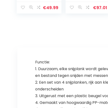
snijplank,
Spiralizer, 3
bamboe
roestvrijstalen
€
49.99
€
97.01
snijplank,
messen,
kaasdiensten,
handmatige
bordje voor wijn,
zuigbasis,
kaas, vlees.33…
Japanse…
Functie:
1. Duurzaam, elke snijplank wordt gel
en bestand tegen snijden met messen
2. Een set van 4 snijplanken, rijk aan
onderscheiden
3. Uitgerust met een plastic beugel v
4. Gemaakt van hoogwaardig PP-materiaa