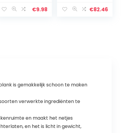
Outdoor EDC
Vlees Snijplank
Gereedschap
Met Gebogen
€
9.98
€
82.46
Camping
Hoek
Supplies Survival
ZHAOFENGMING
Tools…
(Kleur: Zilver,
Maat…
jplank is gemakkelijk schoon te maken
e soorten verwerkte ingrediënten te
eukenruimte en maakt het netjes
rlaten, en het is licht in gewicht,