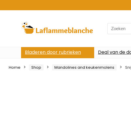
Search
for:
Bladeren door rubrieken
Deal van de d
Home
Shop
Mandolines and keukenmolens
Sni