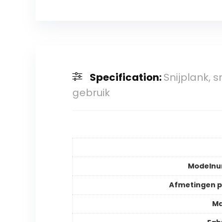
Specification:
Snijplank, 
gebruik
Modeln
Afmetingen 
Ma