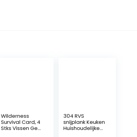
Wilderness
304 RVS
Survival Card, 4
snijplank Keuken
Stks Vissen Gear
Huishoudelijke
Haak Kaart
Fruit Groente