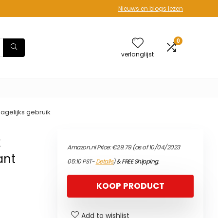
Nieuws en blogs lezen
0
verlanglijst
agelijks gebruik
k
Amazon.nl Price:
€
29.79
(as of 10/04/2023
ant
05:10 PST-
Details
)
&
FREE Shipping
.
KOOP PRODUCT
Add to wishlist