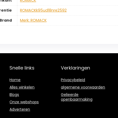
rikant
‎ROMACK
rentie
‎ROMACKk95ud18nre2592
Brand
Merk: ROMACK
Snelle links
Verklaringen
Home
Privacybeleid
Alles winkelen
algemene voorwaarden
Blogs
Gelieerde
openbaarmaking
Onze webshops
Adverteren