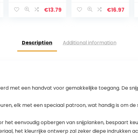
opvouwbare
staal voor
afvoermand
zelfgemaakte
€
13.79
€
16.97
vergiet met
spätzle &
stekker,
knöpfle –
multifunctionele
Vaatwasmachin
snijplank voor
ebestendige…
wassen en…
Description
Additional information
everd met een handvat voor gemakkelijke toegang. De sni
 kleuren, elk met een speciaal patroon, wat handig is om d
oor het eenvoudig opbergen van snijplanken, bespaart k
l, het kleurrijke ontwerp zal zeker diepe indrukken achte