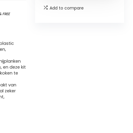
Add to compare
&
FREE
plastic
en,
nijplanken
, en deze kit
 koken te
aakt van
al zeker
ht,