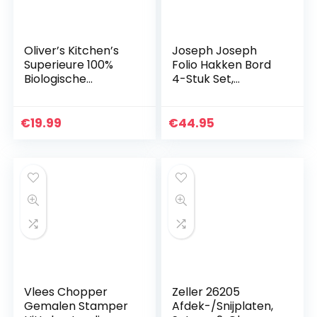
Oliver’s Kitchen’s
Joseph Joseph
Superieure 100%
Folio Hakken Bord
Biologische
4-Stuk Set,
Bamboe Snijplank –
Regelmatige,
Extra Grote Houten
Grafiet
Snijplank – Sterk,
€
19.99
€
44.95
Duurzaam…
Vlees Chopper
Zeller 26205
Gemalen Stamper
Afdek-/Snijplaten,