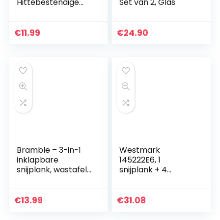
Hittebestendige
Set van 2, Glas
Stamper Chopper
Hamburger Vlees
Chopper Stamper
€
11.99
€
24.90
Chopping Tool
Bramble – 3-in-1
Westmark
inklapbare
145222E6, 1
snijplank, wastafel
snijplank + 4
afdruiprek en
messen, 37×25,5
waskom
cm
€
13.99
€
31.08