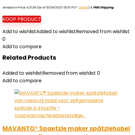
Amazon.nl Price:
€
31.08
(as of 10/04/2023 05:10 PST-
Details
)
&
FREE Shipping
.
KOOP PRODUCT
Add to wishlist
Added to wishlist
Removed from wishlist
0
Add to compare
Related Products
Added to wishlist
Removed from wishlist
0
Add to compare
MAVANTO® Spaetzle maker spätzlehobel