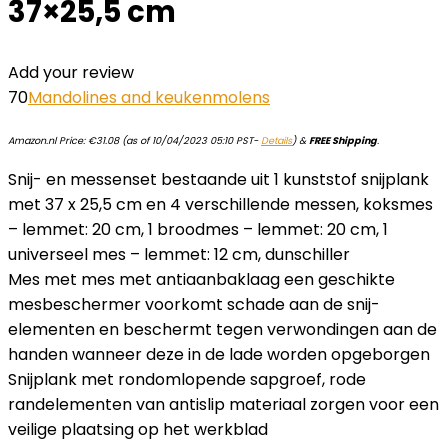
37×25,5 cm
Add your review
70
Mandolines and keukenmolens
Amazon.nl Price:
€
31.08
(as of 10/04/2023 05:10 PST-
Details
)
&
FREE Shipping
.
Snij- en messenset bestaande uit 1 kunststof snijplank
met 37 x 25,5 cm en 4 verschillende messen, koksmes
– lemmet: 20 cm, 1 broodmes – lemmet: 20 cm, 1
universeel mes – lemmet: 12 cm, dunschiller
Mes met mes met antiaanbaklaag een geschikte
mesbeschermer voorkomt schade aan de snij-
elementen en beschermt tegen verwondingen aan de
handen wanneer deze in de lade worden opgeborgen
Snijplank met rondomlopende sapgroef, rode
randelementen van antislip materiaal zorgen voor een
veilige plaatsing op het werkblad