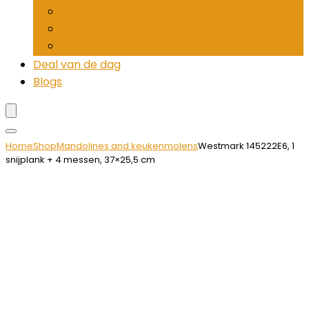
Pepermolens
Rietjesdispenser
Tandenstokerhouders
Deal van de dag
Blogs
Home
Shop
Mandolines and keukenmolens
Westmark 145222E6, 1
snijplank + 4 messen, 37×25,5 cm