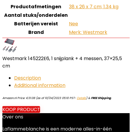
Productafmetingen
‎38 x 26 x 7 cm; 1.34 kg
Aantal stuks/onderdelen
Batterijen vereist
‎Nee
Brand
Merk: Westmark
Westmark 145222E6, 1 snijplank + 4 messen, 37×25,5
cm
Description
Additional information
Amazon.nl Price:
€
31.08
(as of 10/04/2023 05:10 PST-
Details
)
&
FREE Shipping
.
KOOP PRODUCT
Over ons
Laflammeblanche is een moderne alles-in-één