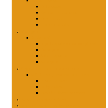
Keukenmessen
Hakmessen
Keukenmessensets
Koksmessen
Trancheersets
Kookgerei
Kookgerei
Lepels, spatels and bakpincetten
Pureepers
Schuimspanen
Stampers
Snijplanken, -matten and -sets
Snijplanken, -matten and -sets
Broodplanken
Hakplanken
Werkbladbeschermers
Aardappelsnijmachines
Mandolines and keukenmolens