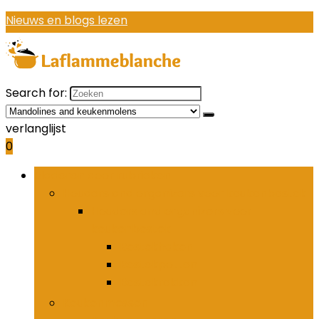
Nieuws en blogs lezen
Search for:
verlanglijst
0
Bladeren door rubrieken
Houders and organizers voor keukenbestek
Houders and organizers voor
keukenbestek
Bestekhaken
Bestekpotten
Bestekrekken
Keukenmessen