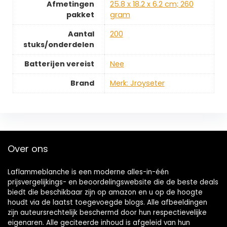
Afmetingen
‎25.8 x 18.2 x 6.2 cm; 260
pakket
gram
Aantal
‎200
stuks/onderdelen
Batterijen vereist
‎Nee
Brand
Merk: Jroyseter
Over ons
Laflammeblanche is een moderne alles-in-één
prijsvergelijkings- en beoordelingswebsite die de beste deals
biedt die beschikbaar zijn op amazon en u op de hoogte
houdt via de laatst toegevoegde blogs. Alle afbeeldingen
zijn auteursrechtelijk beschermd door hun respectievelijke
eigenaren. Alle geciteerde inhoud is afgeleid van hun