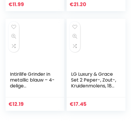
met keramisch
mechanisme,
€
11.99
€
21.20
maalwerk,
ideaal voor
verstelbaar.
Himalaya/steenzou
t…
Intirilife Grinder in
LG Luxury & Grace
metallic blauw – 4-
Set 2 Peper-, Zout-,
delige
Kruidenmolens, 180
keukencrusher van
ml (19×6,5 cm).
metaal voor het
Hoogwaardig Glas,
fijnmalen en
ABS Kunststof
€
12.19
€
17.45
versnipperen van
Sluiting en…
kruiden…