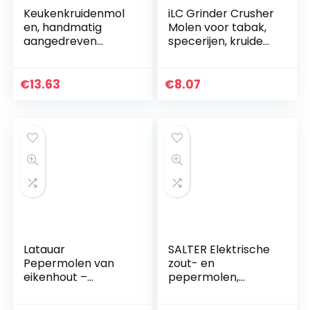
Keukenkruidenmol
iLC Grinder Crusher
en, handmatig
Molen voor tabak,
aangedreven
specerijen, kruiden,
keukenmolen van
koffie, met
zinklegering met
pollenschraper 2
kruiden en
inch – gemaakt
€
13.63
€
8.07
specerijen en
van zinklegering…
zwengelgreep.
Latauar
SALTER Elektrische
Pepermolen van
zout- en
eikenhout –
pepermolen,
pepermolen en
geborsteld roestvrij
zout, peperhaker
staal, keramisch