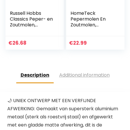
Russell Hobbs
HomeTeck
Classics Peper- en
Pepermolen En
Zoutmolen,
Zoutmolen,
Electrische,
Kruidenmolen Set
Keramische
Van 2 Gemaakt
Maalmolens,
Van Hoogwaardig
€
26.68
€
22.99
Verlichte Voet, RVS,
Roestvrij Staal,
23460-56
Peper- En
Zoutmolen…
Description
Additional information
🌙 UNIEK ONTWERP MET EEN VERFIJNDE
AFWERKING: Gemaakt van supersterk aluminium
metaal (sterk als roestvrij staal) en afgewerkt
met een gladde matte afwerking, dit is de