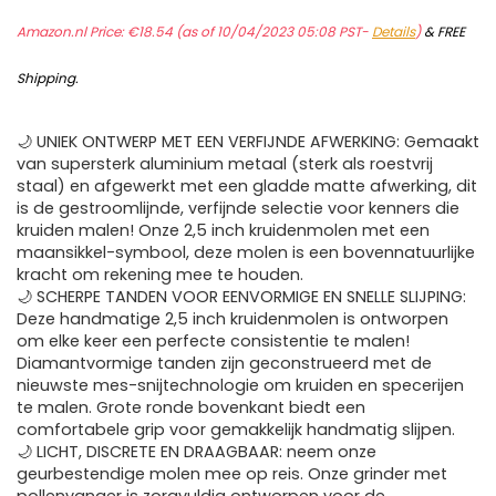
Amazon.nl Price:
€
18.54
(as of 10/04/2023 05:08 PST-
Details
)
&
FREE
Shipping
.
🌙 UNIEK ONTWERP MET EEN VERFIJNDE AFWERKING: Gemaakt
van supersterk aluminium metaal (sterk als roestvrij
staal) en afgewerkt met een gladde matte afwerking, dit
is de gestroomlijnde, verfijnde selectie voor kenners die
kruiden malen! Onze 2,5 inch kruidenmolen met een
maansikkel-symbool, deze molen is een bovennatuurlijke
kracht om rekening mee te houden.
🌙 SCHERPE TANDEN VOOR EENVORMIGE EN SNELLE SLIJPING:
Deze handmatige 2,5 inch kruidenmolen is ontworpen
om elke keer een perfecte consistentie te malen!
Diamantvormige tanden zijn geconstrueerd met de
nieuwste mes-snijtechnologie om kruiden en specerijen
te malen. Grote ronde bovenkant biedt een
comfortabele grip voor gemakkelijk handmatig slijpen.
🌙 LICHT, DISCRETE EN DRAAGBAAR: neem onze
geurbestendige molen mee op reis. Onze grinder met