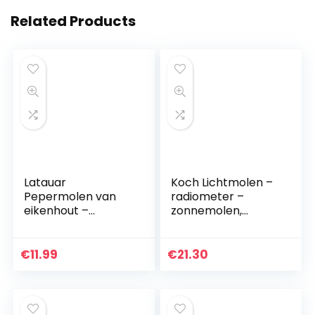
Related Products
Latauar
Koch Lichtmolen –
Pepermolen van
radiometer –
eikenhout –
zonnemolen,
pepermolen en
medium (M)
zout, peperhaker
met keramisch
€
11.99
€
21.30
maalwerk,
verstelbaar.