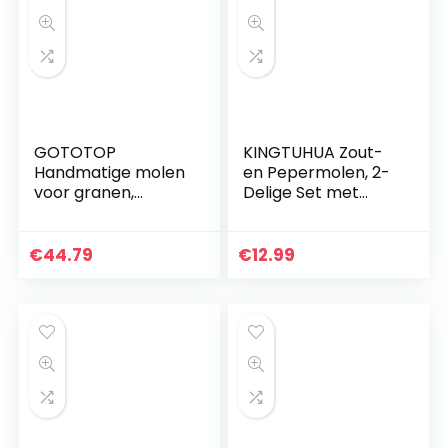
GOTOTOP
KINGTUHUA Zout-
Handmatige molen
en Pepermolen, 2-
voor granen,
Delige Set met
korrels, koffie, maïs,
Keramische
peper,
Maalwerk ,Peper-
schaalvruchten.
& Zoutmole uit RVS
€
44.79
€
12.99
Glas, Verstelbare
Molen…