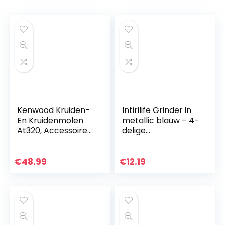
Kenwood Kruiden-
Intirilife Grinder in
En Kruidenmolen
metallic blauw – 4-
At320, Accessoires
delige
Voor Kenwood
keukencrusher van
Keukenmachines,
metaal voor het
Elektrische
fijnmalen en
€
48.99
€
12.19
Kruidenmolen Voor
versnipperen van
Verse En…
kruiden…