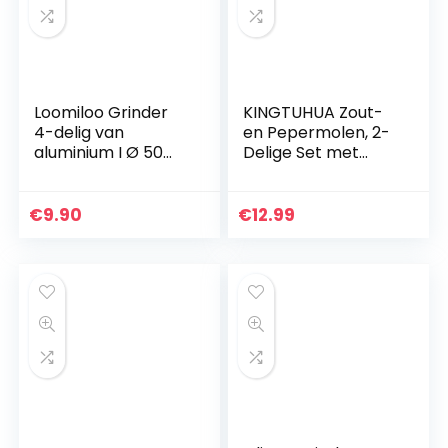
Loomiloo Grinder
KINGTUHUA Zout-
4-delig van
en Pepermolen, 2-
aluminium I Ø 50
Delige Set met
mm I Voor het
Keramische
malen van kruiden
Maalwerk ,Peper-
en tabak I
& Zoutmole uit RVS
€
9.90
€
12.99
Cruncher met
Glas, Verstelbare
pollenvak en…
Molen…