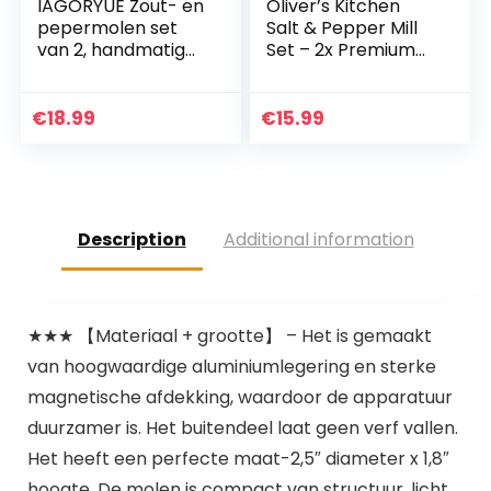
IAGORYUE Zout- en
Oliver’s Kitchen
pepermolen set
Salt & Pepper Mill
van 2, handmatig
Set – 2x Premium
Houten Salt and
Kwaliteit
Pepper Grinder
Keramische
met instelbare
Grinders –
€
18.99
€
15.99
keramische
Gemakkelijk te
slijpkern…
vullen en te…
Description
Additional information
★★★ 【Materiaal + grootte】 – Het is gemaakt
van hoogwaardige aluminiumlegering en sterke
magnetische afdekking, waardoor de apparatuur
duurzamer is. Het buitendeel laat geen verf vallen.
Het heeft een perfecte maat-2,5″ diameter x 1,8″
hoogte. De molen is compact van structuur, licht