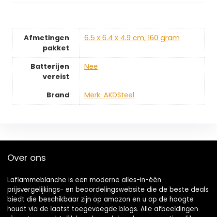
Afmetingen
‎6.5 x 6.4 x 4.9 cm; 160 gram
pakket
Batterijen
‎Nee
vereist
Brand
Merk: AKDSteel
Over ons
Laflammeblanche is een moderne alles-in-één
prijsvergelijkings- en beoordelingswebsite die de beste deals
biedt die beschikbaar zijn op amazon en u op de hoogte
houdt via de laatst toegevoegde blogs. Alle afbeeldingen