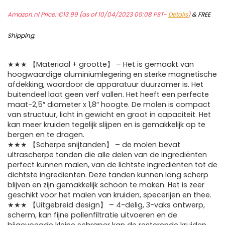
Amazon.nl Price:
€
13.99
(as of 10/04/2023 05:08 PST-
Details
)
&
FREE
Shipping
.
★★★ 【Materiaal + grootte】 – Het is gemaakt van
hoogwaardige aluminiumlegering en sterke magnetische
afdekking, waardoor de apparatuur duurzamer is. Het
buitendeel laat geen verf vallen. Het heeft een perfecte
maat-2,5″ diameter x 1,8″ hoogte. De molen is compact
van structuur, licht in gewicht en groot in capaciteit. Het
kan meer kruiden tegelijk slijpen en is gemakkelijk op te
bergen en te dragen.
★★★ 【Scherpe snijtanden】 – de molen bevat
ultrascherpe tanden die alle delen van de ingrediënten
perfect kunnen malen, van de lichtste ingrediënten tot de
dichtste ingrediënten. Deze tanden kunnen lang scherp
blijven en zijn gemakkelijk schoon te maken. Het is zeer
geschikt voor het malen van kruiden, specerijen en thee.
★★★ 【Uitgebreid design】 – 4-delig, 3-vaks ontwerp,
scherm, kan fijne pollenfiltratie uitvoeren en de