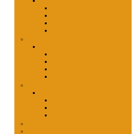
Keukenmessen
Hakmessen
Keukenmessensets
Koksmessen
Trancheersets
Kookgerei
Kookgerei
Lepels, spatels and bakpincetten
Pureepers
Schuimspanen
Stampers
Snijplanken, -matten and -sets
Snijplanken, -matten and -sets
Broodplanken
Hakplanken
Werkbladbeschermers
Aardappelsnijmachines
Mandolines and keukenmolens