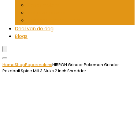
Pepermolens
Rietjesdispenser
Tandenstokerhouders
Deal van de dag
Blogs
Home
Shop
Pepermolens
HIBRON Grinder Pokemon Grinder
Pokeball Spice Mill 3 Stuks 2 Inch Shredder