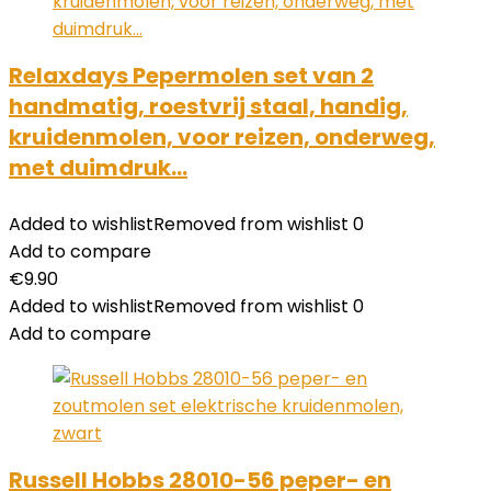
Relaxdays Pepermolen set van 2
handmatig, roestvrij staal, handig,
kruidenmolen, voor reizen, onderweg,
met duimdruk…
Added to wishlist
Removed from wishlist
0
Add to compare
€
9.90
Added to wishlist
Removed from wishlist
0
Add to compare
Russell Hobbs 28010-56 peper- en