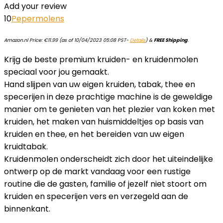
Add your review
10
Pepermolens
Amazon.nl Price:
€
11.99
(as of 10/04/2023 05:08 PST-
Details
)
&
FREE Shipping
.
Krijg de beste premium kruiden- en kruidenmolen
speciaal voor jou gemaakt.
Hand slijpen van uw eigen kruiden, tabak, thee en
specerijen in deze prachtige machine is de geweldige
manier om te genieten van het plezier van koken met
kruiden, het maken van huismiddeltjes op basis van
kruiden en thee, en het bereiden van uw eigen
kruidtabak.
Kruidenmolen onderscheidt zich door het uiteindelijke
ontwerp op de markt vandaag voor een rustige
routine die de gasten, familie of jezelf niet stoort om
kruiden en specerijen vers en verzegeld aan de
binnenkant.