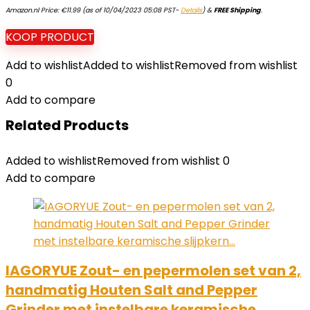
Amazon.nl Price:
€
11.99
(as of 10/04/2023 05:08 PST-
Details
)
&
FREE Shipping
.
KOOP PRODUCT
Add to wishlist
Added to wishlist
Removed from wishlist
0
Add to compare
Related Products
Added to wishlist
Removed from wishlist
0
Add to compare
IAGORYUE Zout- en pepermolen set van 2,
handmatig Houten Salt and Pepper
Grinder met instelbare keramische