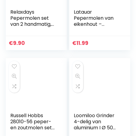
Relaxdays
Latauar
Pepermolen set
Pepermolen van
van 2 handmatig,
eikenhout –
roestvrij staal,
pepermolen en
handig,
zout, peperhaker
kruidenmolen, voor
met keramisch
€
9.90
€
11.99
reizen, onderweg,
maalwerk,
met duimdruk…
verstelbaar.
Russell Hobbs
Loomiloo Grinder
28010-56 peper-
4-delig van
en zoutmolen set
aluminium I Ø 50
elektrische
mm I Voor het