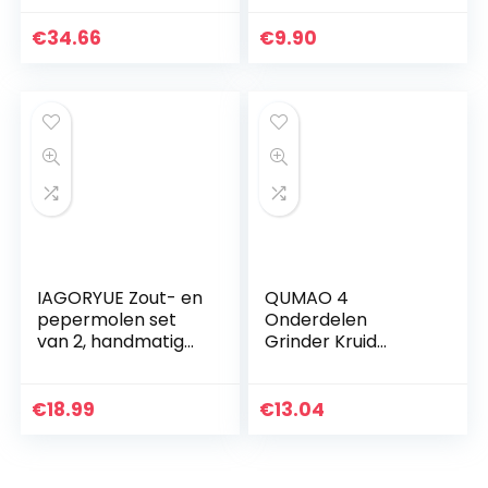
kruidenmolen,
malen van kruiden
zwart
en tabak I
€
34.66
€
9.90
Cruncher met
pollenvak en…
IAGORYUE Zout- en
QUMAO 4
pepermolen set
Onderdelen
van 2, handmatig
Grinder Kruid
Houten Salt and
Grinder met Hand
Pepper Grinder
Crank Aluminium
met instelbare
Pocket Crusher Mill
€
18.99
€
13.04
keramische
met Sifter
slijpkern…