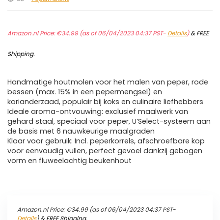
Amazon.nl Price:
€
34.99
(as of 06/04/2023 04:37 PST-
Details
)
&
FREE
Shipping
.
Handmatige houtmolen voor het malen van peper, rode
bessen (max. 15% in een pepermengsel) en
korianderzaad, populair bij koks en culinaire liefhebbers
Ideale aroma-ontvouwing: exclusief maalwerk van
gehard staal, speciaal voor peper, U’Select-systeem aan
de basis met 6 nauwkeurige maalgraden
Klaar voor gebruik: Incl. peperkorrels, afschroefbare kop
voor eenvoudig vullen, perfect gevoel dankzij gebogen
vorm en fluweelachtig beukenhout
Amazon.nl Price:
€
34.99
(as of 06/04/2023 04:37 PST-
Details
)
&
FREE Shipping
.