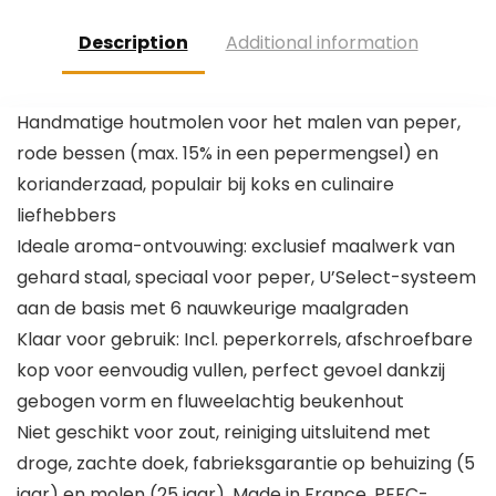
Description
Additional information
Handmatige houtmolen voor het malen van peper,
rode bessen (max. 15% in een pepermengsel) en
korianderzaad, populair bij koks en culinaire
liefhebbers
Ideale aroma-ontvouwing: exclusief maalwerk van
gehard staal, speciaal voor peper, U’Select-systeem
aan de basis met 6 nauwkeurige maalgraden
Klaar voor gebruik: Incl. peperkorrels, afschroefbare
kop voor eenvoudig vullen, perfect gevoel dankzij
gebogen vorm en fluweelachtig beukenhout
Niet geschikt voor zout, reiniging uitsluitend met
droge, zachte doek, fabrieksgarantie op behuizing (5
jaar) en molen (25 jaar), Made in France, PEFC-