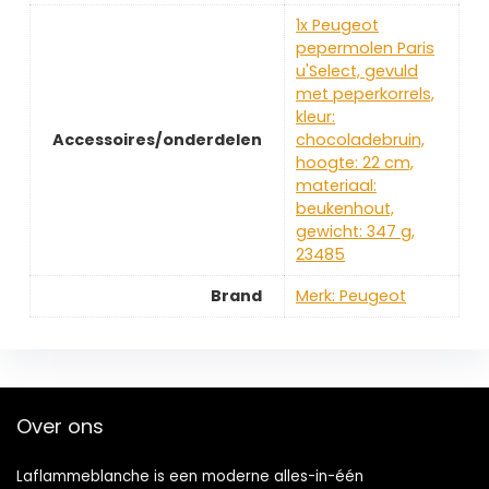
‎1x Peugeot
pepermolen Paris
u'Select, gevuld
met peperkorrels,
kleur:
Accessoires/onderdelen
chocoladebruin,
hoogte: 22 cm,
materiaal:
beukenhout,
gewicht: 347 g,
23485
Brand
Merk: Peugeot
Over ons
Laflammeblanche is een moderne alles-in-één