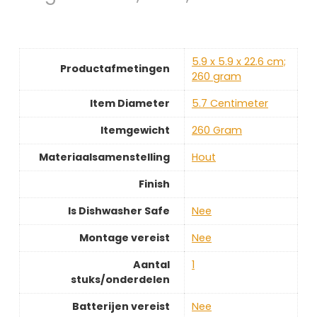
‎5.9 x 5.9 x 22.6 cm;
Productafmetingen
260 gram
Item Diameter
‎5.7 Centimeter
Itemgewicht
‎260 Gram
Materiaalsamenstelling
‎Hout
Finish
Is Dishwasher Safe
‎Nee
Montage vereist
‎Nee
Aantal
‎1
stuks/onderdelen
Batterijen vereist
‎Nee