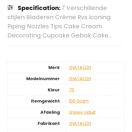
Specification:
7 Verschillende
stijlen Bladeren Crème Rvs Iconing
Piping Nozzles Tips Cake Cream
Decorating Cupcake Gebak Cake…
Merk
‎ZHATAOZH
Modelnummer
‎ZHATAOZH
Kleur
‎70
Itemgewicht
‎100 Gram
Afdeling
‎Unisex-adult
Fabrikant
‎ZHATAOZH