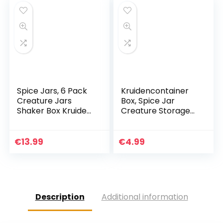
Spice Jars, 6 Pack
Kruidencontainer
Creature Jars
Box, Spice Jar
Shaker Box Kruiden
Creature Storage
Doos Spice Rack
Transparante
Spice Storage Fles
keukenbenodigdhe
Jars Zout Peper
den met dubbele
€
13.99
€
4.99
Cumin Powder Box…
deksels 250 ml geel
Description
Additional information