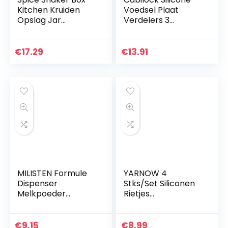
Kitchen Kruiden
Voedsel Plaat
Opslag Jar
Verdelers 3
Zoutpeper
Verdeeld Voedsel
Creature
Plaat Separator
Containers Koffie,
Veilig Voedsel
€
17.29
€
13.91
Keuken Opslag
Portion Control
Spice Rack
Placemat…
MILISTEN Formule
YARNOW 4
Dispenser
Stks/Set Siliconen
Melkpoeder
Rietjes
Container
Herbruikbare
Babyvoeding
Siliconen Rietjes
Opslag Graan
Wijn Tumbler
€
9.15
€
8.99