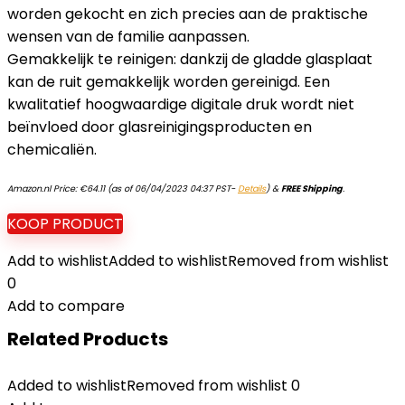
worden gekocht en zich precies aan de praktische
wensen van de familie aanpassen.
Gemakkelijk te reinigen: dankzij de gladde glasplaat
kan de ruit gemakkelijk worden gereinigd. Een
kwalitatief hoogwaardige digitale druk wordt niet
beïnvloed door glasreinigingsproducten en
chemicaliën.
Amazon.nl Price:
€
64.11
(as of 06/04/2023 04:37 PST-
Details
)
&
FREE Shipping
.
KOOP PRODUCT
Add to wishlist
Added to wishlist
Removed from wishlist
0
Add to compare
Related Products
Added to wishlist
Removed from wishlist
0