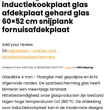
inductiekookplaat glas
afdekplaat gehard glas
60×52 cm snijplank
fornuisafdekplaat
Add your review
24
Snijplanken, -matten and -
sets
Werkbladbeschermers
Amazon.nl Price:
€
64.11
(as of 06/04/2023 04:37 PST-
Details
)
&
FREE Shipping
.
Glasdikte 4 mm – floatglas met gepolijste en licht
afgeronde randen. De spatbescherming glas heeft
binnenin een meerlaags laminaat.
Hittebestendigheid: onze glasproducten zijn bestand
tegen hoge temperaturen tot 280 °C. De afdekking
voor inductiekookplaat kan in de modernste designs