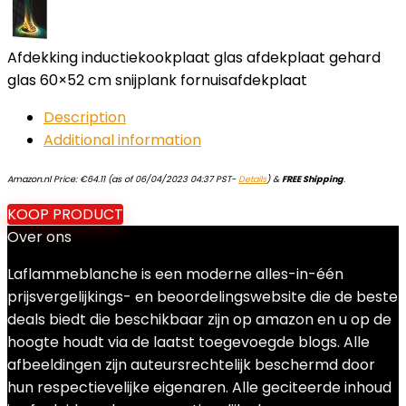
Afdekking inductiekookplaat glas afdekplaat gehard
glas 60×52 cm snijplank fornuisafdekplaat
Description
Additional information
Amazon.nl Price:
€
64.11
(as of 06/04/2023 04:37 PST-
Details
)
&
FREE Shipping
.
KOOP PRODUCT
Over ons
Laflammeblanche is een moderne alles-in-één
prijsvergelijkings- en beoordelingswebsite die de beste
deals biedt die beschikbaar zijn op amazon en u op de
hoogte houdt via de laatst toegevoegde blogs. Alle
afbeeldingen zijn auteursrechtelijk beschermd door
hun respectievelijke eigenaren. Alle geciteerde inhoud