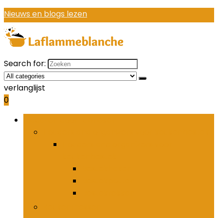
Nieuws en blogs lezen
Search for:
verlanglijst
0
Bladeren door rubrieken
Houders and organizers voor keukenbestek
Houders and organizers voor
keukenbestek
Bestekhaken
Bestekpotten
Bestekrekken
Keukenmessen