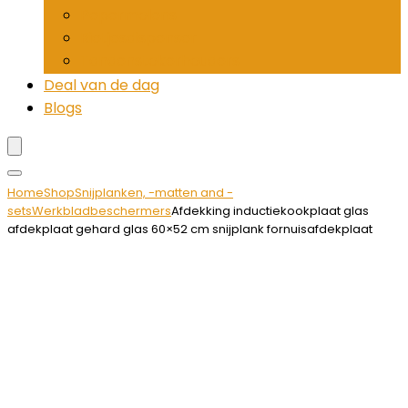
Pepermolens
Rietjesdispenser
Tandenstokerhouders
Deal van de dag
Blogs
Home
Shop
Snijplanken, -matten and -
sets
Werkbladbeschermers
Afdekking inductiekookplaat glas
afdekplaat gehard glas 60×52 cm snijplank fornuisafdekplaat