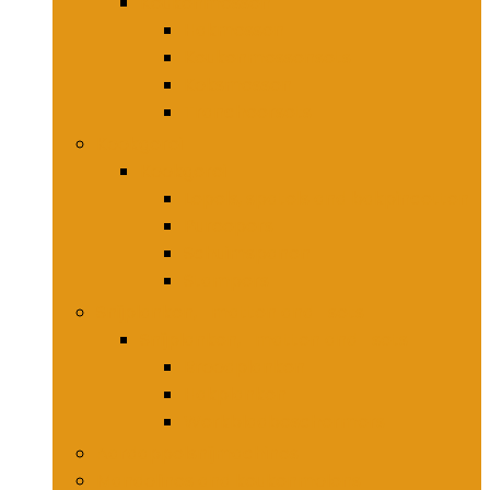
Keukenmessen
Hakmessen
Keukenmessensets
Koksmessen
Trancheersets
Kookgerei
Kookgerei
Lepels, spatels and bakpincetten
Pureepers
Schuimspanen
Stampers
Snijplanken, -matten and -sets
Snijplanken, -matten and -sets
Broodplanken
Hakplanken
Werkbladbeschermers
Aardappelsnijmachines
Mandolines and keukenmolens