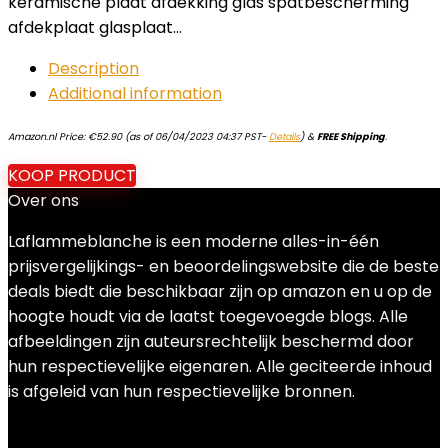
keramische plaat afdekking glas spatbescherming
afdekplaat glasplaat…
Description
Additional information
Amazon.nl Price:
€
52.90
(as of 06/04/2023 04:37 PST-
Details
)
&
FREE Shipping
.
KOOP PRODUCT
Over ons
Laflammeblanche is een moderne alles-in-één
prijsvergelijkings- en beoordelingswebsite die de beste
deals biedt die beschikbaar zijn op amazon en u op de
hoogte houdt via de laatst toegevoegde blogs. Alle
afbeeldingen zijn auteursrechtelijk beschermd door
hun respectievelijke eigenaren. Alle geciteerde inhoud
is afgeleid van hun respectievelijke bronnen.