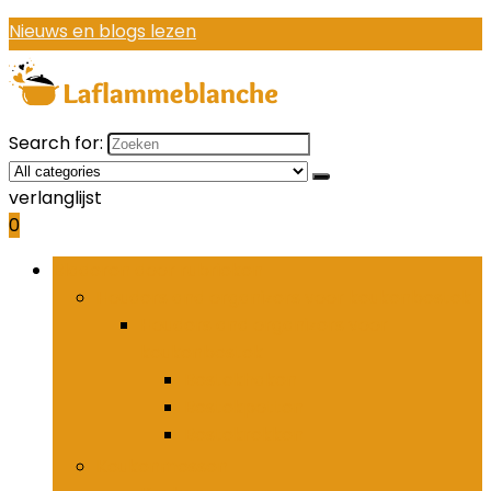
Nieuws en blogs lezen
Search for:
verlanglijst
0
Bladeren door rubrieken
Houders and organizers voor keukenbestek
Houders and organizers voor
keukenbestek
Bestekhaken
Bestekpotten
Bestekrekken
Keukenmessen