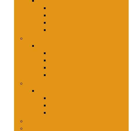
Keukenmessen
Hakmessen
Keukenmessensets
Koksmessen
Trancheersets
Kookgerei
Kookgerei
Lepels, spatels and bakpincetten
Pureepers
Schuimspanen
Stampers
Snijplanken, -matten and -sets
Snijplanken, -matten and -sets
Broodplanken
Hakplanken
Werkbladbeschermers
Aardappelsnijmachines
Mandolines and keukenmolens