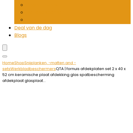
Pepermolens
Rietjesdispenser
Tandenstokerhouders
Deal van de dag
Blogs
Home
Shop
Snijplanken, -matten and -
sets
Werkbladbeschermers
QTA | fornuis afdekplaten set 2 x 40 x
52 cm keramische plaat afdekking glas spatbescherming
afdekplaat glasplaat…