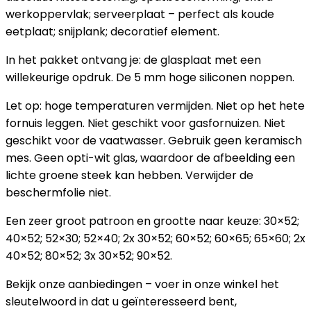
werkoppervlak; serveerplaat – perfect als koude
eetplaat; snijplank; decoratief element.
In het pakket ontvang je: de glasplaat met een
willekeurige opdruk. De 5 mm hoge siliconen noppen.
Let op: hoge temperaturen vermijden. Niet op het hete
fornuis leggen. Niet geschikt voor gasfornuizen. Niet
geschikt voor de vaatwasser. Gebruik geen keramisch
mes. Geen opti-wit glas, waardoor de afbeelding een
lichte groene steek kan hebben. Verwijder de
beschermfolie niet.
Een zeer groot patroon en grootte naar keuze: 30×52;
40×52; 52×30; 52×40; 2x 30×52; 60×52; 60×65; 65×60; 2x
40×52; 80×52; 3x 30×52; 90×52.
Bekijk onze aanbiedingen – voer in onze winkel het
sleutelwoord in dat u geïnteresseerd bent,