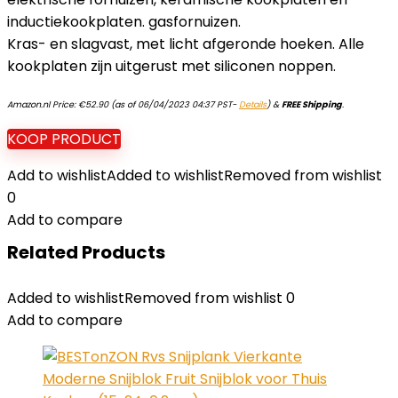
inductiekookplaten. gasfornuizen.
Kras- en slagvast, met licht afgeronde hoeken. Alle
kookplaten zijn uitgerust met siliconen noppen.
Amazon.nl Price:
€
52.90
(as of 06/04/2023 04:37 PST-
Details
)
&
FREE Shipping
.
KOOP PRODUCT
Add to wishlist
Added to wishlist
Removed from wishlist
0
Add to compare
Related Products
Added to wishlist
Removed from wishlist
0
Add to compare