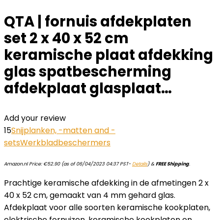
QTA | fornuis afdekplaten
set 2 x 40 x 52 cm
keramische plaat afdekking
glas spatbescherming
afdekplaat glasplaat…
Add your review
15
Snijplanken, -matten and -
sets
Werkbladbeschermers
Amazon.nl Price:
€
52.90
(as of 06/04/2023 04:37 PST-
Details
)
&
FREE Shipping
.
Prachtige keramische afdekking in de afmetingen 2 x
40 x 52 cm, gemaakt van 4 mm gehard glas.
Afdekplaat voor alle soorten keramische kookplaten,
elektrische fornuizen, keramische kookplaten en