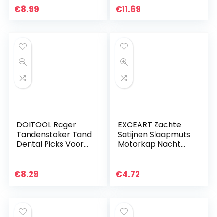
Cleaning Kit
Plastic
€
8.99
€
11.69
Roestvrij Staal Tand
Tandenstoker
Schraper Plaque…
Rager Oral Care…
DOITOOL Rager
EXCEART Zachte
Tandenstoker Tand
Satijnen Slaapmuts
Dental Picks Voor
Motorkap Nacht
Dagelijkse
Slaapmuts
MondhygiÃ«ne
Hoofddeksel
Interdentale
Zijdeachtige
€
8.29
€
4.72
Cleaners Tooth
Haaruitval Cap
Schoonmaak Tool…
Voor Dames
Meisjes…