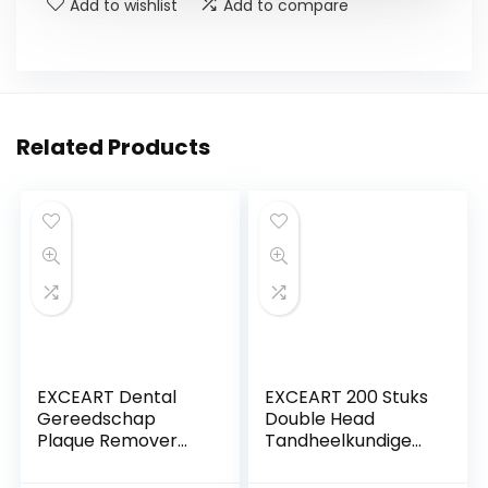
Add to wishlist
Add to compare
Related Products
EXCEART Dental
EXCEART 200 Stuks
Gereedschap
Double Head
Plaque Remover
Tandheelkundige
Voor Tanden
Borstel Tanden
MondhygiÃ«ne
Sticks Floss Pick