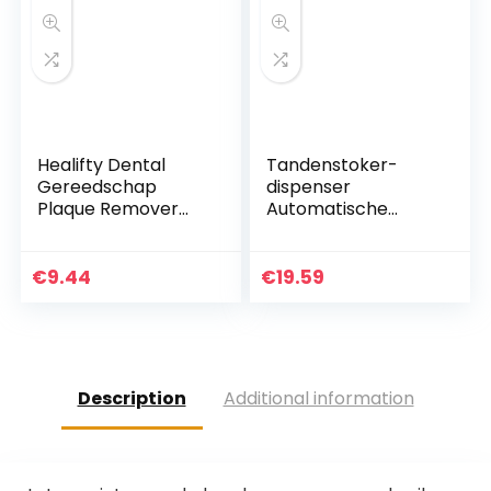
Healifty Dental
Tandenstoker-
Gereedschap
dispenser
Plaque Remover
Automatische
Dental Tanden
roestvrijstalen
Cleaning Kit Tand
tandenstokerboxh
Scaler Tong
ouder Draagbare
€
9.44
€
19.59
Schraper Spiegel
push-stijl container
Professionele…
voor Home Hotel…
Description
Additional information