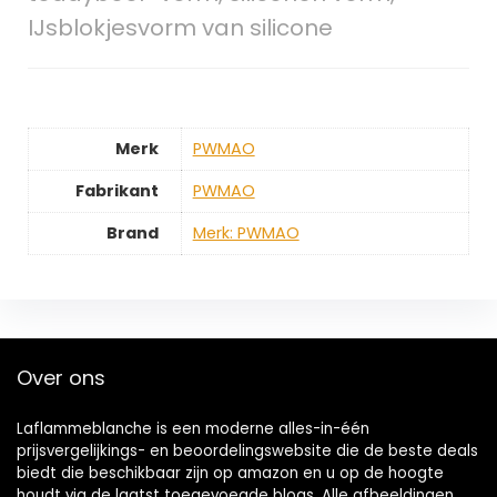
IJsblokjesvorm van silicone
Merk
‎PWMAO
Fabrikant
‎PWMAO
Brand
Merk: PWMAO
Over ons
Laflammeblanche is een moderne alles-in-één
prijsvergelijkings- en beoordelingswebsite die de beste deals
biedt die beschikbaar zijn op amazon en u op de hoogte
houdt via de laatst toegevoegde blogs. Alle afbeeldingen