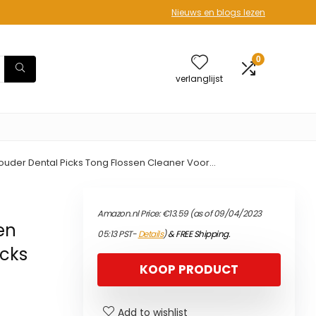
Nieuws en blogs lezen
0
verlanglijst
ouder Dental Picks Tong Flossen Cleaner Voor…
Amazon.nl Price:
€
13.59
(as of 09/04/2023
en
05:13 PST-
Details
)
&
FREE Shipping
.
icks
KOOP PRODUCT
Add to wishlist