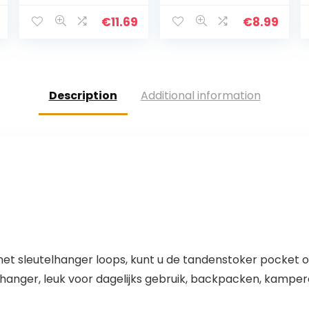
Metalen
MondhygiÃ«ne
Tandenstoker
Cleaning Kit
€
11.69
€
8.99
Houder Dental
Roestvrij Staal
Picks Tong
Tand Schraper
Flossen Cleaner
Plaque…
Voor Outdoor…
Description
Additional information
 sleutelhanger loops, kunt u de tandenstoker pocket overa
lhanger, leuk voor dagelijks gebruik, backpacken, kampe