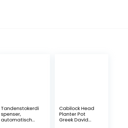
Tandenstokerdi
Cabilock Head
spenser,
Planter Pot
automatisch
Greek David
aluminium +
Statue Sculpture