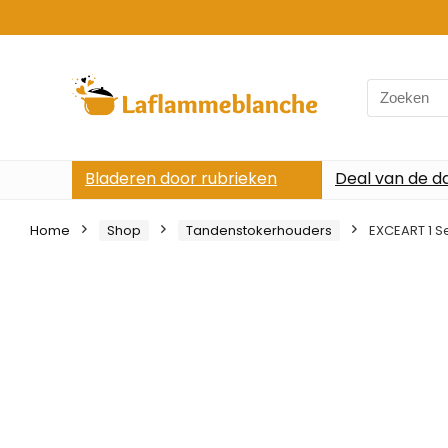
Search
for:
Bladeren door rubrieken
Deal van de d
Home
Shop
Tandenstokerhouders
EXCEART 1 S