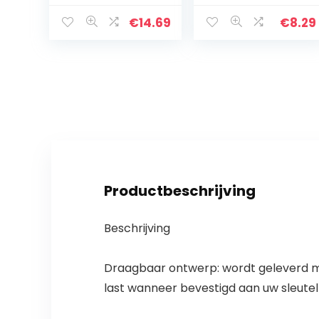
houder voor
Dagelijkse
tandenstoker,
MondhygiÃ«ne
€
14.69
€
8.29
make-up voor
Interdentale
wattenstaafjes,
Cleaners Tooth
opbergdoos…
Schoonmaak
Tool…
Productbeschrijving
Beschrijving
Draagbaar ontwerp: wordt geleverd met
last wanneer bevestigd aan uw sleute