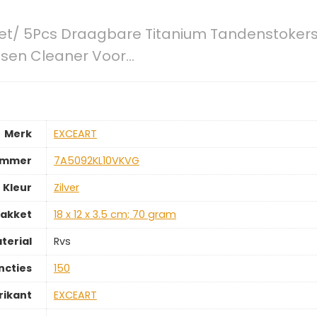
Set/ 5Pcs Draagbare Titanium Tandenstoker
ssen Cleaner Voor…
Merk
‎EXCEART
ummer
‎7A5092KL10VKVG
Kleur
‎Zilver
pakket
‎18 x 12 x 3.5 cm; 70 gram
terial
‎Rvs
ncties
‎150
rikant
‎EXCEART