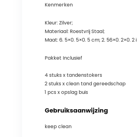
Kenmerken
Kleur: Zilver;
Materiaal: Roestvrij Staal;
Maat: 6. 5×0. 5×0. 5 cm; 2. 56×0. 2×0. 2 
Pakket Inclusief
4 stuks x tandenstokers
2 stuks x clean tand gereedschap
1 pcs x opslag buis
Gebruiksaanwijzing
keep clean