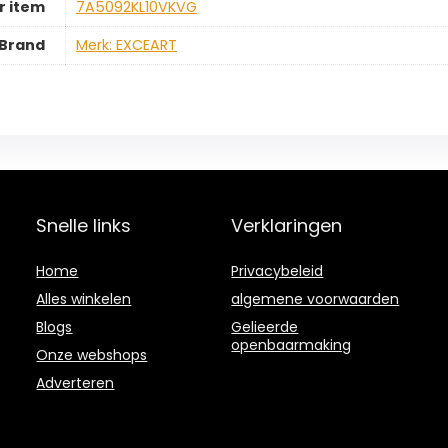
 item
‎7A5092KL10VKVG
Brand
Merk: EXCEART
Snelle links
Verklaringen
Home
Privacybeleid
Alles winkelen
algemene voorwaarden
Blogs
Gelieerde
openbaarmaking
Onze webshops
Adverteren