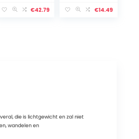
plastic
Succulent
tandenstokerco
Planter Flower
€
42.79
€
14.49
ntainer van 3,3 x
Vase
3,9 inch voor
Tandenstoker
restauranthotel
Makeup Brush
…
Holder…
l, die is lichtgewicht en zal niet
ren, wandelen en