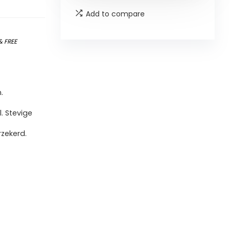
Add to compare
&
FREE
.
l. Stevige
rzekerd.