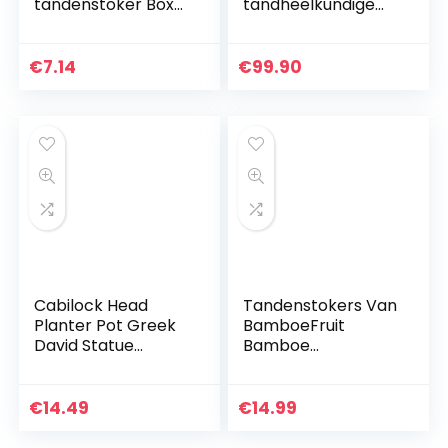
tandenstoker Box
tandheelkundige
Automatische Bird
fotografie,
Specht
intraorale spiegels
tandenstoker
met handvat, kits
€
7.14
€
99.90
dispenser Table
voor
tandenstoker Box
tandheelkundige
opslag…
zorg…
Cabilock Head
Tandenstokers Van
Planter Pot Greek
BamboeFruit
David Statue
Bamboe
Sculpture
Tandenstoker
Succulent Planter
Wegwerp
Flower Vase
Tandenstoker
€
14.49
€
14.99
Tandenstoker
Wegwerp Bamboe
Makeup Brush
Picks