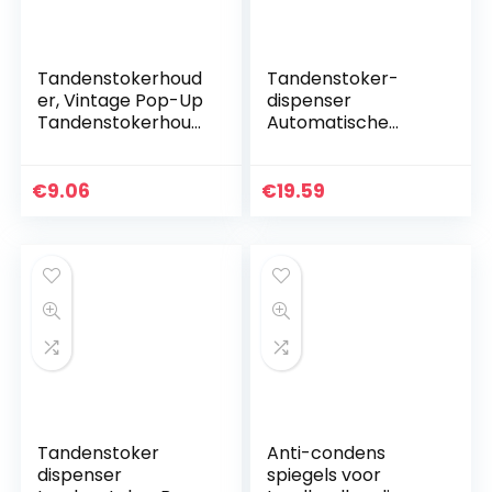
Tandenstokerhoud
Tandenstoker-
er, Vintage Pop-Up
dispenser
Tandenstokerhoud
Automatische
er Decoratief voor
roestvrijstalen
Home Restaurant
tandenstokerboxh
Hotel, Europese
ouder Draagbare
€
9.06
€
19.59
stijl(Roterende…
push-stijl container
voor Home Hotel…
Tandenstoker
Anti-condens
dispenser
spiegels voor