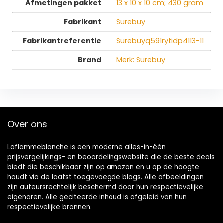
Afmetingen pakket
‎13 x 10 x 10 cm; 430 gram
Fabrikant
‎Surebuy
Fabrikantreferentie
‎Surebuyq591rytidp4113-11
Brand
Merk: Surebuy
Over ons
Laflammeblanche is een moderne alles-in-één
prijsvergelijkings- en beoordelingswebsite die de beste deals
biedt die beschikbaar zijn op amazon en u op de hoogte
houdt via de laatst toegevoegde blogs. Alle afbeeldingen
zijn auteursrechtelijk beschermd door hun respectievelijke
eigenaren. Alle geciteerde inhoud is afgeleid van hun
respectievelijke bronnen.