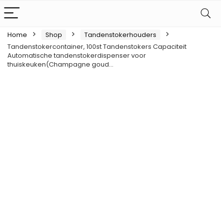
Home
Shop
Tandenstokerhouders
Tandenstokercontainer, 100st Tandenstokers Capaciteit
Automatische tandenstokerdispenser voor
thuiskeuken(Champagne goud…