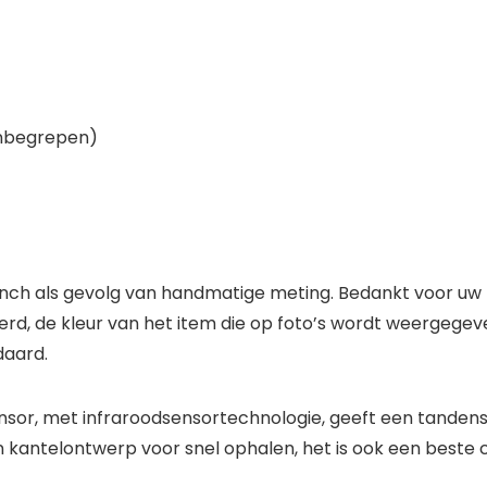
 inbegrepen)
 inch als gevolg van handmatige meting. Bedankt voor uw 
reerd, de kleur van het item die op foto’s wordt weergegev
daard.
or, met infraroodsensortechnologie, geeft een tandensto
kantelontwerp voor snel ophalen, het is ook een beste