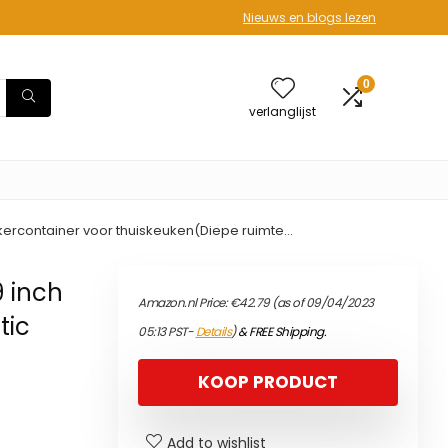
Nieuws en blogs lezen
0
verlanglijst
kercontainer voor thuiskeuken(Diepe ruimte…
9 inch
Amazon.nl Price:
€
42.79
(as of 09/04/2023
tic
05:13 PST-
Details
)
&
FREE Shipping
.
KOOP PRODUCT
Add to wishlist