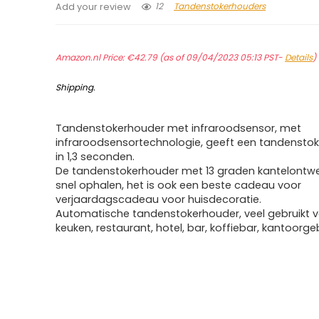
12
Tandenstokerhouders
Add your review
Amazon.nl Price:
€
42.79
(as of 09/04/2023 05:13 PST-
Details
)
Shipping
.
Tandenstokerhouder met infraroodsensor, met
infraroodsensortechnologie, geeft een tandenstok
in 1,3 seconden.
De tandenstokerhouder met 13 graden kantelontw
snel ophalen, het is ook een beste cadeau voor
verjaardagscadeau voor huisdecoratie.
Automatische tandenstokerhouder, veel gebruikt vo
keuken, restaurant, hotel, bar, koffiebar, kantoorgeb