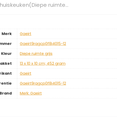
thuiskeuken(Diepe ruimte…
Merk
‎Gaeirt
ummer
‎Gaeirt9rqgcp0f8i4015-12
Kleur
‎Diepe ruimte grijs
pakket
‎13 x 10 x 10 cm; 452 gram
rikant
‎Gaeirt
rentie
‎Gaeirt9rqgcp0f8i4015-12
Brand
Merk: Gaeirt