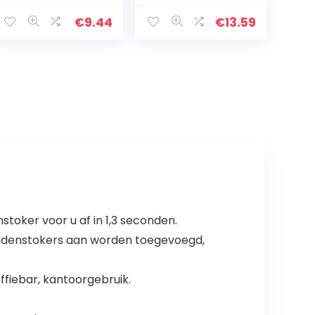
Cleaning Kit
Metalen
Tand Scaler
Tandenstoker
€
9.44
€
13.59
Tong Schraper
Houder Dental
Spiegel
Picks Tong
Professionele…
Flossen Cleaner
Voor…
toker voor u af in 1,3 seconden.
ndenstokers aan worden toegevoegd,
ffiebar, kantoorgebruik.