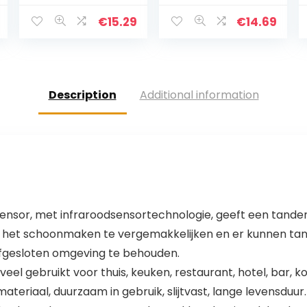
Greek Head
houder voor
Cactus Planter
tandenstoker,
€
15.29
€
14.69
Face Statue
make-up voor
Figurine
wattenstaafjes,
Ornament
opbergdoos…
Container…
Description
Additional information
nsor, met infraroodsensortechnologie, geeft een tandens
 het schoonmaken te vergemakkelijken en er kunnen ta
afgesloten omgeving te behouden.
el gebruikt voor thuis, keuken, restaurant, hotel, bar, ko
teriaal, duurzaam in gebruik, slijtvast, lange levensduur.