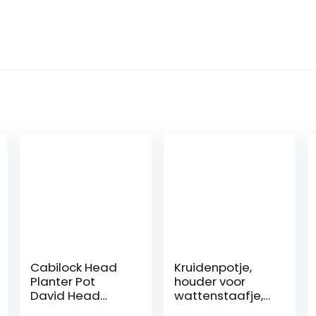
Cabilock Head
Kruidenpotje,
Planter Pot
houder voor
David Head
wattenstaafje,
Statue Planter
transparante