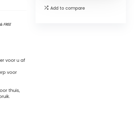
Add to compare
&
FREE
er voor u af
erp voor
or thuis,
ruik.