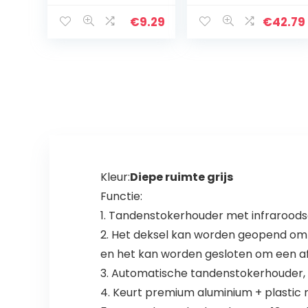
tandenstokerho
plastic
uder
tandenstokerco
€
9.29
€
42.79
Tandenstokerdi
ntainer van 3,3 x
spenser
3,9 inch voor
Interessant
restauranthotel
voor…
…
Kleur:
Diepe ruimte grijs
Functie:
1. Tandenstokerhouder met infraroodse
2. Het deksel kan worden geopend om
en het kan worden gesloten om een ​​
3. Automatische tandenstokerhouder, ve
4. Keurt premium aluminium + plastic ma