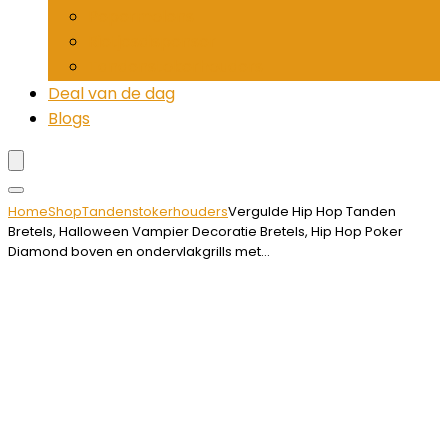
Pepermolens
Rietjesdispenser
Tandenstokerhouders
Deal van de dag
Blogs
Home
Shop
Tandenstokerhouders
Vergulde Hip Hop Tanden
Bretels, Halloween Vampier Decoratie Bretels, Hip Hop Poker
Diamond boven en ondervlakgrills met…