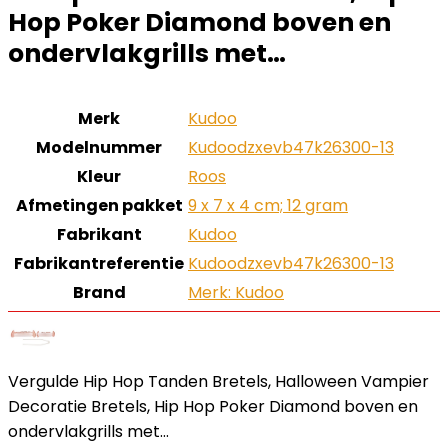
Hop Poker Diamond boven en
ondervlakgrills met…
Merk
‎Kudoo
Modelnummer
‎Kudoodzxevb47k26300-13
Kleur
‎Roos
Afmetingen pakket
‎9 x 7 x 4 cm; 12 gram
Fabrikant
‎Kudoo
Fabrikantreferentie
‎Kudoodzxevb47k26300-13
Brand
Merk: Kudoo
Vergulde Hip Hop Tanden Bretels, Halloween Vampier
Decoratie Bretels, Hip Hop Poker Diamond boven en
ondervlakgrills met…