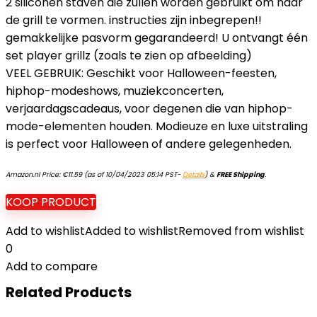
2 siliconen staven die zullen worden gebruikt om naar
de grill te vormen. instructies zijn inbegrepen!!
gemakkelijke pasvorm gegarandeerd! U ontvangt één
set player grillz (zoals te zien op afbeelding)
VEEL GEBRUIK: Geschikt voor Halloween-feesten,
hiphop-modeshows, muziekconcerten,
verjaardagscadeaus, voor degenen die van hiphop-
mode-elementen houden. Modieuze en luxe uitstraling
is perfect voor Halloween of andere gelegenheden.
Amazon.nl Price:
€
11.59
(as of 10/04/2023 05:14 PST-
Details
)
&
FREE Shipping
.
KOOP PRODUCT
Add to wishlist
Added to wishlist
Removed from wishlist
0
Add to compare
Related Products