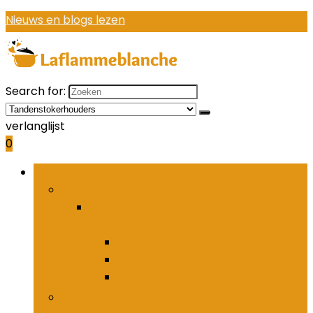
Nieuws en blogs lezen
Search for:
verlanglijst
0
Bladeren door rubrieken
Houders and organizers voor keukenbestek
Houders and organizers voor
keukenbestek
Bestekhaken
Bestekpotten
Bestekrekken
Keukenmessen