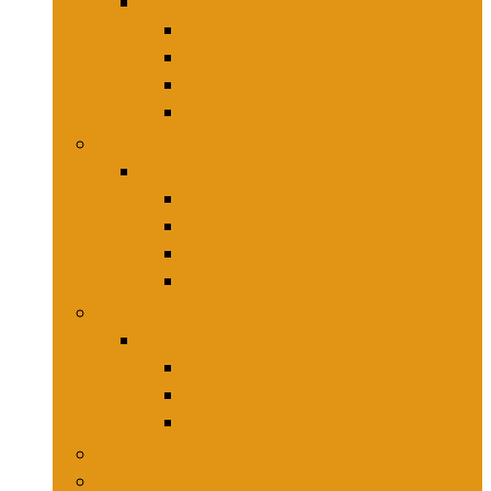
Keukenmessen
Hakmessen
Keukenmessensets
Koksmessen
Trancheersets
Kookgerei
Kookgerei
Lepels, spatels and bakpincetten
Pureepers
Schuimspanen
Stampers
Snijplanken, -matten and -sets
Snijplanken, -matten and -sets
Broodplanken
Hakplanken
Werkbladbeschermers
Aardappelsnijmachines
Mandolines and keukenmolens