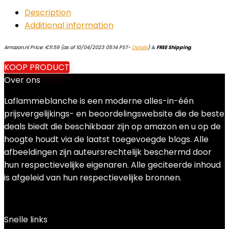
Description
Additional information
Amazon.nl Price:
€
11.59
(as of 10/04/2023 05:14 PST-
Details
)
&
FREE Shipping
.
KOOP PRODUCT
Over ons
Laflammeblanche is een moderne alles-in-één
prijsvergelijkings- en beoordelingswebsite die de beste
deals biedt die beschikbaar zijn op amazon en u op de
hoogte houdt via de laatst toegevoegde blogs. Alle
afbeeldingen zijn auteursrechtelijk beschermd door
hun respectievelijke eigenaren. Alle geciteerde inhoud
is afgeleid van hun respectievelijke bronnen.
Snelle links