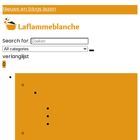
Nieuws en blogs lezen
Search for:
verlanglijst
0
Bladeren door rubrieken
Houders and organizers voor keukenbestek
Houders and organizers voor
keukenbestek
Bestekhaken
Bestekpotten
Bestekrekken
Keukenmessen