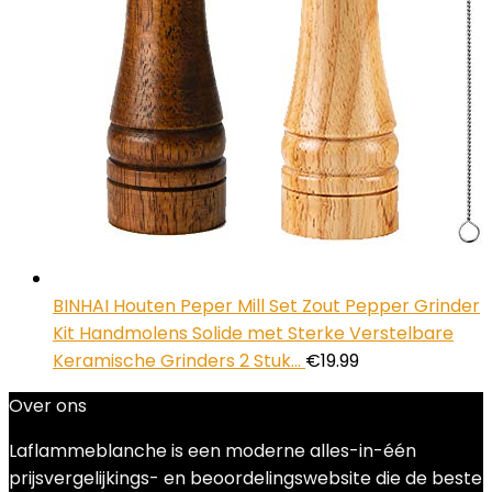
BINHAI Houten Peper Mill Set Zout Pepper Grinder
Kit Handmolens Solide met Sterke Verstelbare
Keramische Grinders 2 Stuk…
€
19.99
Over ons
Laflammeblanche is een moderne alles-in-één
prijsvergelijkings- en beoordelingswebsite die de beste