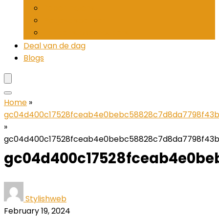
Pepermolens
Rietjesdispenser
Tandenstokerhouders
Deal van de dag
Blogs
Home
»
gc04d400c17528fceab4e0bebc58828c7d8da7798f43b
»
gc04d400c17528fceab4e0bebc58828c7d8da7798f43b
gc04d400c17528fceab4e0be
Stylishweb
February 19, 2024