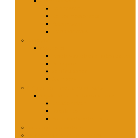
Keukenmessen
Hakmessen
Keukenmessensets
Koksmessen
Trancheersets
Kookgerei
Kookgerei
Lepels, spatels and bakpincetten
Pureepers
Schuimspanen
Stampers
Snijplanken, -matten and -sets
Snijplanken, -matten and -sets
Broodplanken
Hakplanken
Werkbladbeschermers
Aardappelsnijmachines
Mandolines and keukenmolens