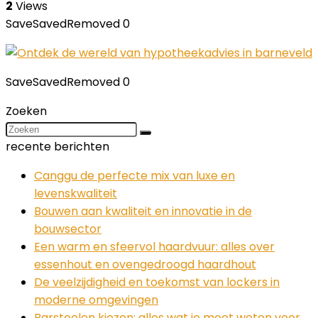
2
Views
Save
Saved
Removed
0
Save
Saved
Removed
0
Zoeken
recente berichten
Canggu de perfecte mix van luxe en
levenskwaliteit
Bouwen aan kwaliteit en innovatie in de
bouwsector
Een warm en sfeervol haardvuur: alles over
essenhout en ovengedroogd haardhout
De veelzijdigheid en toekomst van lockers in
moderne omgevingen
Barstoelen kiezen: alles wat je moet weten voor