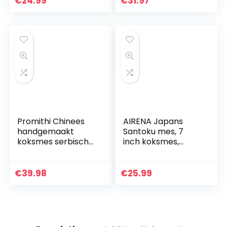
€
24.99
€
31.97
Keuken en
Koolstofgehalte –
Restaurant,
Beste Waarde
inclusief…
met…
Promithi Chinees
AIRENA Japans
handgemaakt
Santoku mes, 7
koksmes serbisch
inch koksmes,
slagermes
professioneel mes,
uitbenen mes
Duits koolstof-
santoku mes
roestvrij staal,
€
39.98
€
25.99
vleesmes schilmes
extra scherp
universeel mes…
lemmet met…