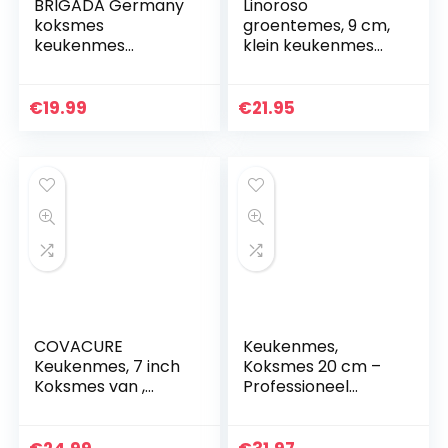
BRIGADA Germany
Linoroso
koksmes
groentemes, 9 cm,
keukenmes
klein keukenmes
universeel mes van
met elegante
hoogwaardig
geschenkdoos,
roestvrij staal 20
gesmeed Duits
€
19.99
€
21.95
cm incl. elegante
scherp mes van
messenslijper…
roestvrij staal, Full…
COVACURE
Keukenmes,
Keukenmes, 7 inch
Koksmes 20 cm –
Koksmes van ,
Professioneel
Roestvrij Staal, met
Koksmes – Duits
Pakkawood
Roestvast Staal
Handvat, voor
met Hoog