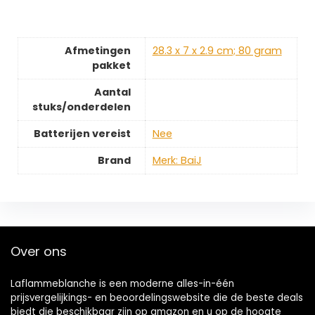
Afmetingen
‎28.3 x 7 x 2.9 cm; 80 gram
pakket
Aantal
stuks/onderdelen
Batterijen vereist
‎Nee
Brand
Merk: BaiJ
Over ons
Laflammeblanche is een moderne alles-in-één
prijsvergelijkings- en beoordelingswebsite die de beste deals
biedt die beschikbaar zijn op amazon en u op de hoogte