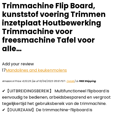
Trimmachine Flip Board,
kunststof voering Trimmen
inzetplaat Houtbewerking
Trimmachine voor
freesmachine Tafel voor
alle…
Add your review
17
Mandolines and keukenmolens
Amazon.nl Price:
€
20.29
(as of 10/04/2023 05:10 PST-
Details
)
&
FREE Shipping
.
✔【UITBREIDINGSBEREIK】 Multifunctioneel flipboard is
eenvoudig te bedienen, arbeidsbesparend en vergroot
tegelijkertijd het gebruiksbereik van de trimmachine.
✔【DUURZAAM】De trimmachine-flipboard is