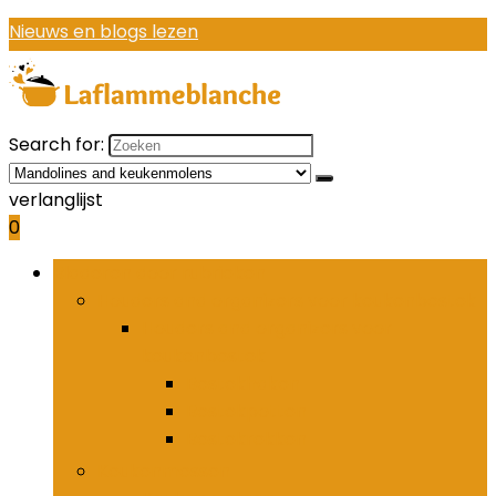
Nieuws en blogs lezen
Search for:
verlanglijst
0
Bladeren door rubrieken
Houders and organizers voor keukenbestek
Houders and organizers voor
keukenbestek
Bestekhaken
Bestekpotten
Bestekrekken
Keukenmessen