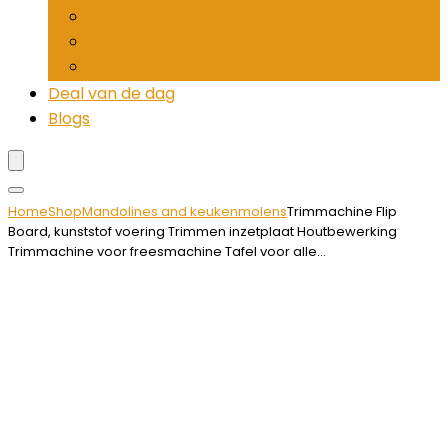
Pepermolens
Rietjesdispenser
Tandenstokerhouders
Deal van de dag
Blogs
Home
Shop
Mandolines and keukenmolens
Trimmachine Flip
Board, kunststof voering Trimmen inzetplaat Houtbewerking
Trimmachine voor freesmachine Tafel voor alle…