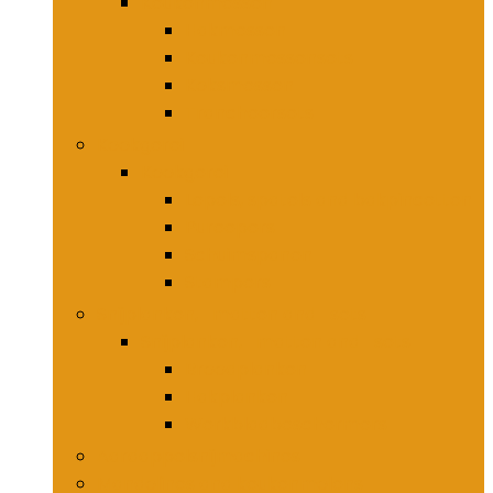
Keukenmessen
Hakmessen
Keukenmessensets
Koksmessen
Trancheersets
Kookgerei
Kookgerei
Lepels, spatels and bakpincetten
Pureepers
Schuimspanen
Stampers
Snijplanken, -matten and -sets
Snijplanken, -matten and -sets
Broodplanken
Hakplanken
Werkbladbeschermers
Aardappelsnijmachines
Mandolines and keukenmolens