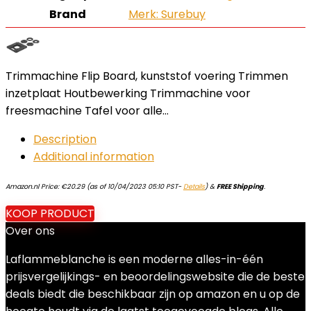
Brand
Merk: Surebuy
Trimmachine Flip Board, kunststof voering Trimmen
inzetplaat Houtbewerking Trimmachine voor
freesmachine Tafel voor alle…
Description
Additional information
Amazon.nl Price:
€
20.29
(as of 10/04/2023 05:10 PST-
Details
)
&
FREE Shipping
.
KOOP PRODUCT
Over ons
Laflammeblanche is een moderne alles-in-één
prijsvergelijkings- en beoordelingswebsite die de beste
deals biedt die beschikbaar zijn op amazon en u op de