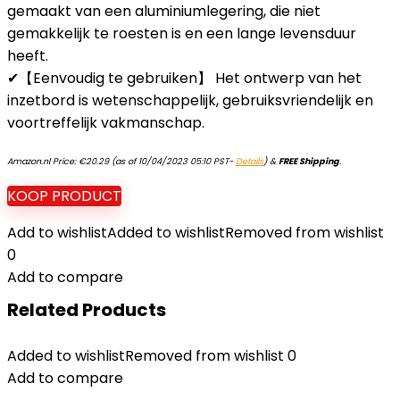
gemaakt van een aluminiumlegering, die niet
gemakkelijk te roesten is en een lange levensduur
heeft.
✔【Eenvoudig te gebruiken】 Het ontwerp van het
inzetbord is wetenschappelijk, gebruiksvriendelijk en
voortreffelijk vakmanschap.
Amazon.nl Price:
€
20.29
(as of 10/04/2023 05:10 PST-
Details
)
&
FREE Shipping
.
KOOP PRODUCT
Add to wishlist
Added to wishlist
Removed from wishlist
0
Add to compare
Related Products
Added to wishlist
Removed from wishlist
0
Add to compare