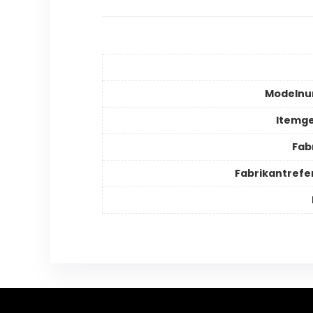
Modeln
Itemg
Fab
Fabrikantrefe