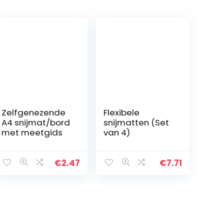
Zelfgenezende
Flexibele
A4 snijmat/bord
snijmatten (Set
met meetgids
van 4)
€
2.47
€
7.71