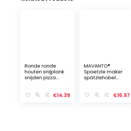
Ronde ronde
MAVANTO®
houten snijplank
Spaetzle maker
snijden pizza
spätzlehobel
hout
van roestvrij
dubbelzijdig
staal voor
30cm
zelfgemaakte
€
14.39
€
16.97
spätzle &
knöpfle –
Vaatwasmachin
ebestendige…