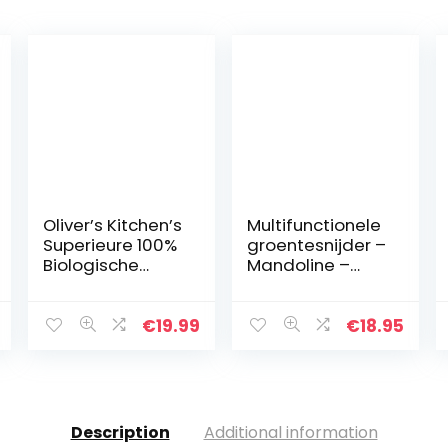
Oliver’s Kitchen’s
Multifunctionele
Superieure 100%
groentesnijder –
Biologische
Mandoline –
Bamboe
Uiensnijder –
Snijplank – Extra
Groentensnijder
Grote Houten
– Keukensnijder
€
19.99
€
18.95
Snijplank – Sterk,
– 15 delig
Duurzaam…
Description
Additional information