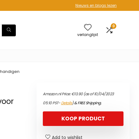
Nieuws en blogs lezen
0
verlanglijst
tshandigen
Amazon.nl Price:
€
13.90
(as of 10/04/2023
voor
05:10 PST-
Details
)
&
FREE Shipping
.
KOOP PRODUCT
Add to wishlist