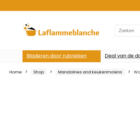
Search
for:
Bladeren door rubrieken
Deal van de d
Home
Shop
Mandolines and keukenmolens
Wo