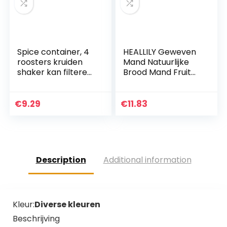
Spice container, 4
HEALLILY Geweven
roosters kruiden
Mand Natuurlijke
shaker kan filteren
Brood Mand Fruit
knobbels, keuken
Groente Mand
picknicks bbq
Snack Gebak
reizen zout doos
Voedsel Lade Voor
€
9.29
€
11.83
voor salade…
Keuken Restaurant
Aanrecht…
Description
Additional information
Kleur:
Diverse kleuren
Beschrijving