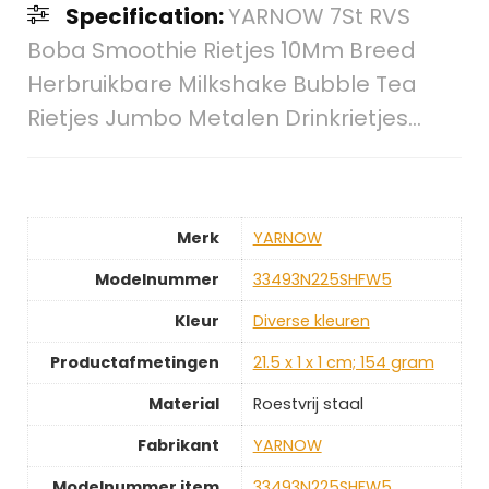
Specification:
YARNOW 7St RVS
Boba Smoothie Rietjes 10Mm Breed
Herbruikbare Milkshake Bubble Tea
Rietjes Jumbo Metalen Drinkrietjes…
Merk
‎YARNOW
Modelnummer
‎33493N225SHFW5
Kleur
‎Diverse kleuren
Productafmetingen
‎21.5 x 1 x 1 cm; 154 gram
Material
‎Roestvrij staal
Fabrikant
‎YARNOW
Modelnummer item
‎33493N225SHFW5