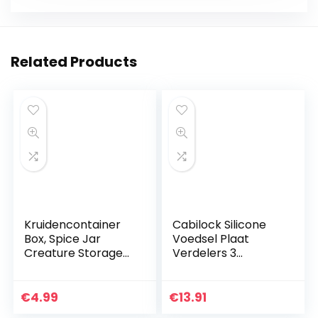
Related Products
Kruidencontainer
Cabilock Silicone
Box, Spice Jar
Voedsel Plaat
Creature Storage
Verdelers 3
Transparante
Verdeeld Voedsel
keukenbenodigdhe
Plaat Separator
den met dubbele
Veilig Voedsel
€
4.99
€
13.91
deksels 250 ml geel
Portion Control