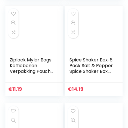
Placemat…
Ziplock Mylar Bags
Spice Shaker Box, 6
Koffiebonen
Pack Salt & Pepper
Verpakking Pouch
Spice Shaker Box,
Snoep Self Sealing
Camping Kruiden
Voedselzakken
Doos voor Opslag
16x9cm Groen 100
Keuken Creating
€
11.19
€
14.19
Stks, Bakken Tools
White Home…